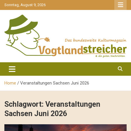
gehe
Sonntag, August 9, 2026
zum
Inhalt
aktuell & mittendrin
Vogtlandstreicher
Home
Veranstaltungen Sachsen Juni 2026
Schlagwort:
Veranstaltungen
Sachsen Juni 2026