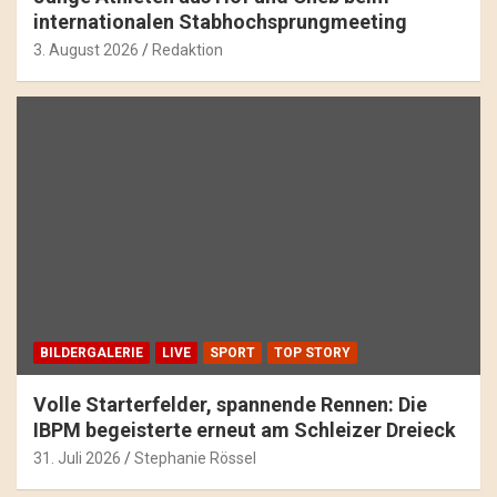
internationalen Stabhochsprungmeeting
3. August 2026
Redaktion
BILDERGALERIE
LIVE
SPORT
TOP STORY
Volle Starterfelder, spannende Rennen: Die
IBPM begeisterte erneut am Schleizer Dreieck
31. Juli 2026
Stephanie Rössel