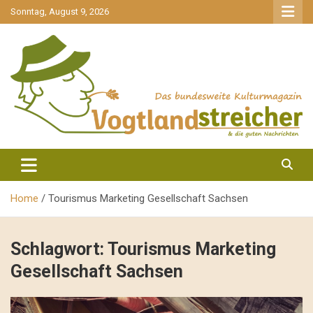
gehe
Sonntag, August 9, 2026
zum
Inhalt
aktuell & mittendrin
Vogtlandstreicher
Home
Tourismus Marketing Gesellschaft Sachsen
Schlagwort:
Tourismus Marketing
Gesellschaft Sachsen