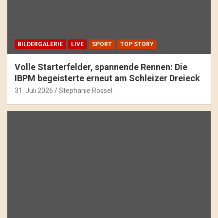
BILDERGALERIE
LIVE
SPORT
TOP STORY
Volle Starterfelder, spannende Rennen: Die
IBPM begeisterte erneut am Schleizer Dreieck
31. Juli 2026
Stephanie Rössel