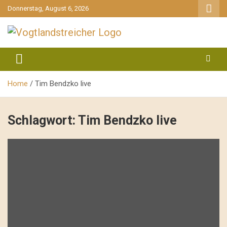
gehe
Donnerstag, August 6, 2026
zum
Inhalt
aktuell & mittendrin
Vogtlandstreicher
Home
Tim Bendzko live
Schlagwort:
Tim Bendzko live