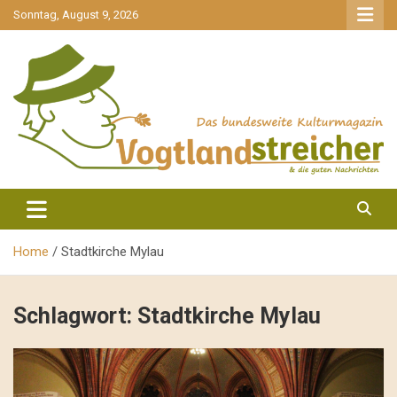
gehe
Sonntag, August 9, 2026
zum
Inhalt
aktuell & mittendrin
Vogtlandstreicher
Home
Stadtkirche Mylau
Schlagwort:
Stadtkirche Mylau