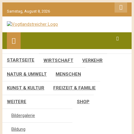
gehe
zum
Samstag, August 8, 2026
Inhalt
aktuell & mittendrin
Vogtlandstreicher
STARTSEITE
WIRTSCHAFT
VERKEHR
NATUR & UMWELT
MENSCHEN
KUNST & KULTUR
FREIZEIT & FAMILIE
WEITERE
SHOP
Bildergalerie
Bildung