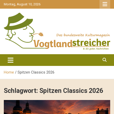
gehe
Montag, August 10, 2026
zum
Inhalt
aktuell & mittendrin
Vogtlandstreicher
Home
Spitzen Classics 2026
Schlagwort:
Spitzen Classics 2026