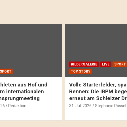
BILDERGALERIE
LIVE
SPORT
SPORT
TOP STORY
hleten aus Hof und
Volle Starterfelder, s
m internationalen
Rennen: Die IBPM bege
hsprungmeeting
erneut am Schleizer D
026
Redaktion
31. Juli 2026
Stephanie Rössel