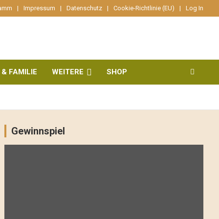
ramm
Impressum
Datenschutz
Cookie-Richtlinie (EU)
Log In
 & FAMILIE
WEITERE
SHOP
Gewinnspiel