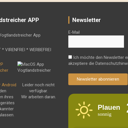
dstreicher APP
Newsletter
E-Mail
 * VIRENFREI * WERBEFREI
Ich möchte den Newsletter e
akzeptiere die Datenschutzhinw
Newsletter abonnieren
r Android
Leider noch nicht
 den
verfügbar.
en ihres
Wir arbeiten daran.
dgerätes
Plauen
kannter
sonnig
ulassen.