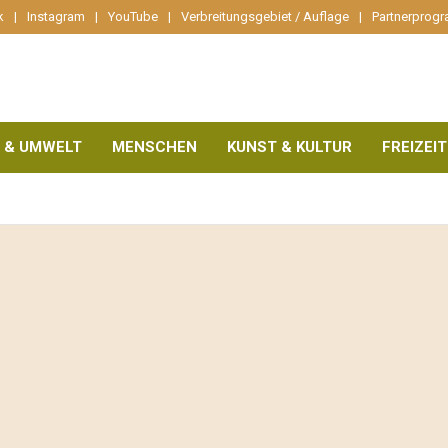
k
Instagram
YouTube
Verbreitungsgebiet / Auflage
Partnerprog
 & UMWELT
MENSCHEN
KUNST & KULTUR
FREIZEIT