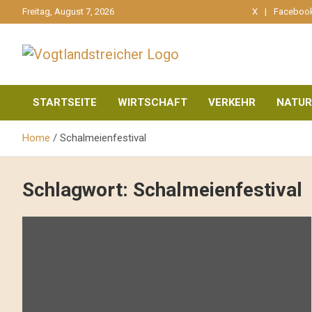
gehe
Freitag, August 7, 2026
X
Faceboo
zum
Inhalt
aktuell & mittendrin
Vogtlandstreicher
STARTSEITE
WIRTSCHAFT
VERKEHR
NATUR
Home
Schalmeienfestival
Schlagwort:
Schalmeienfestival