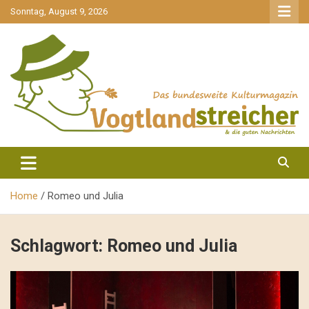
gehe
Sonntag, August 9, 2026
zum
Inhalt
aktuell & mittendrin
Vogtlandstreicher
Home
Romeo und Julia
Schlagwort:
Romeo und Julia