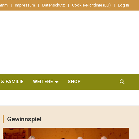
ramm
Impressum
Datenschutz
Cookie-Richtlinie (EU)
Log In
 & FAMILIE
WEITERE
SHOP
Gewinnspiel