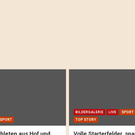
BILDERGALERIE
LIVE
SPORT
SPORT
TOP STORY
hleten aus Hof und
Volle Starterfelder, s