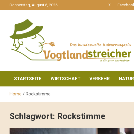
gehe
Donnerstag, August 6, 2026
X
Faceboo
zum
Inhalt
aktuell & mittendrin
Vogtlandstreicher
STARTSEITE
WIRTSCHAFT
VERKEHR
NATUR
Home
Rockstimme
Schlagwort:
Rockstimme