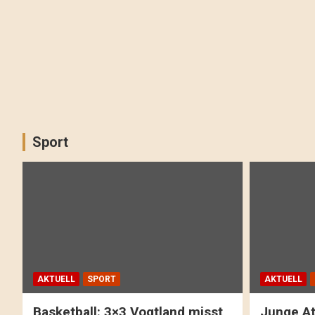
Sport
AKTUELL
SPORT
AKTUELL
Basketball: 3×3 Vogtland misst
Junge At