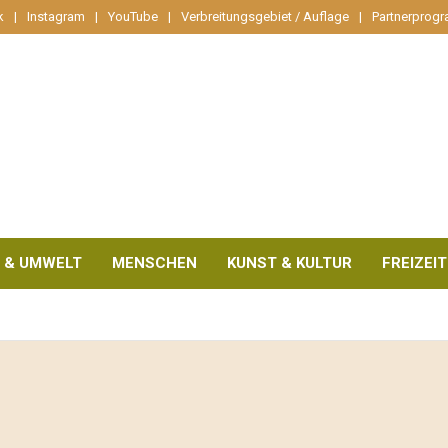
k
Instagram
YouTube
Verbreitungsgebiet / Auflage
Partnerprog
 & UMWELT
MENSCHEN
KUNST & KULTUR
FREIZEIT