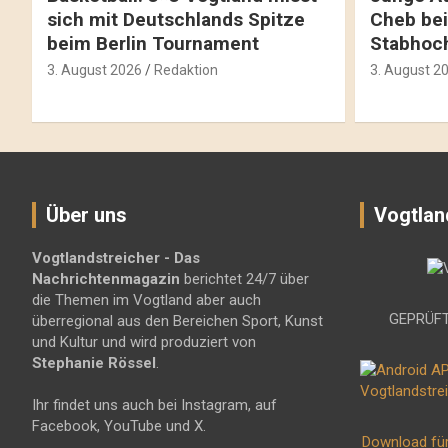
sich mit Deutschlands Spitze
Cheb bei
beim Berlin Tournament
Stabhoc
3. August 2026
Redaktion
3. August 2
Über uns
Vogtlan
Vogtlandstreicher
- Das
Nachrichtenmagazin
berichtet 24/7 über
die Themen im Vogtland aber auch
GEPRÜFT
überregional aus den Bereichen Sport, Kunst
und Kultur und wird produziert von
Stephanie Rössel
.
Ihr findet uns auch bei Instagram, auf
Facebook, YouTube und X.
Download fü