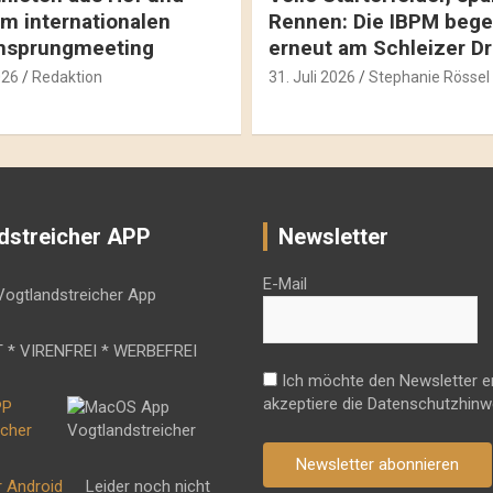
m internationalen
Rennen: Die IBPM bege
hsprungmeeting
erneut am Schleizer D
026
Redaktion
31. Juli 2026
Stephanie Rössel
dstreicher APP
Newsletter
E-Mail
 * VIRENFREI * WERBEFREI
Ich möchte den Newsletter e
akzeptiere die Datenschutzhinw
Newsletter abonnieren
r Android
Leider noch nicht