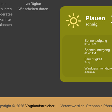
 den
verfügbar.
en ihres
Wir arbeiten daran.
dgerätes
Plauen
kannter
sonnig
ulassen.
Sonnenaufgang
05:46 AM
Sonnenuntergang
08:48 PM
Feuchtigkeit
74%
Windgeschwindigke
8.3Km/h
pyright © 2026
Vogtlandstreicher
Verantwortlich: Stephanie Röss