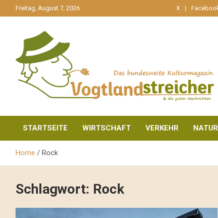
gehe
Freitag, August 7, 2026
X
Faceboo
zum
Inhalt
aktuell & mittendrin
Vogtlandstreicher
STARTSEITE
WIRTSCHAFT
VERKEHR
NATUR
Home
Rock
Schlagwort:
Rock