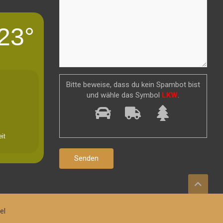
23°
Bitte beweise, dass du kein Spambot bist
und wähle das Symbol
LKW
.
it
el