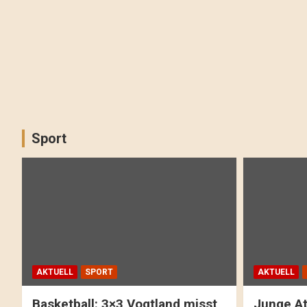
Sport
AKTUELL
SPORT
AKTUELL
Basketball: 3×3 Vogtland misst
Junge At