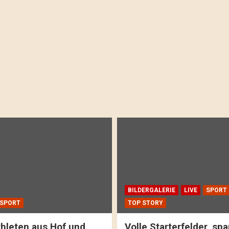
BILDERGALERIE
LIVE
SPORT
SPORT
TOP STORY
hleten aus Hof und
Volle Starterfelder, s