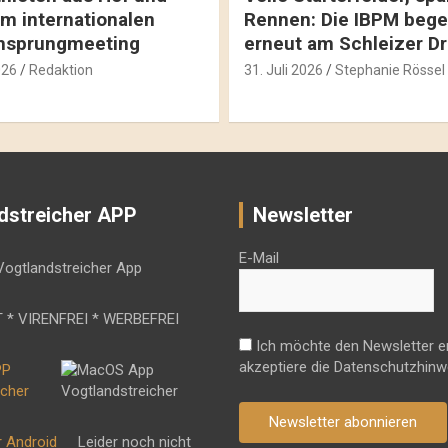
m internationalen
Rennen: Die IBPM bege
hsprungmeeting
erneut am Schleizer D
026
Redaktion
31. Juli 2026
Stephanie Rössel
dstreicher APP
Newsletter
E-Mail
 * VIRENFREI * WERBEFREI
Ich möchte den Newsletter e
akzeptiere die Datenschutzhinw
Newsletter abonnieren
r Android
Leider noch nicht