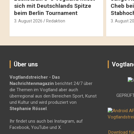
sich mit Deutschlands Spitze
Cheb bei
beim Berlin Tournament
Stabhoc
3. August 2026
Redaktion
3. August 2
Über uns
Vogtlan
Vogtlandstreicher
- Das
Nachrichtenmagazin
berichtet 24/7 über
die Themen im Vogtland aber auch
GEPRÜFT
überregional aus den Bereichen Sport, Kunst
und Kultur und wird produziert von
Stephanie Rössel
.
Ihr findet uns auch bei Instagram, auf
Facebook, YouTube und X.
Download fü