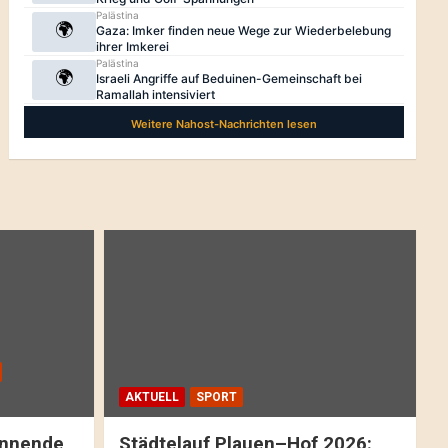
AKTUELL
SPORT
pannende
Städtelauf Plauen–Hof 2026: