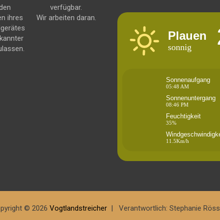
 den
verfügbar.
en ihres
Wir arbeiten daran.
dgerätes
Plauen
kannter
sonnig
ulassen.
Sonnenaufgang
05:48 AM
Sonnenuntergang
08:46 PM
Feuchtigkeit
35%
Windgeschwindigke
11.5Km/h
pyright © 2026
Vogtlandstreicher
Verantwortlich: Stephanie Röss