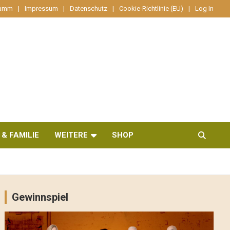
ramm
Impressum
Datenschutz
Cookie-Richtlinie (EU)
Log In
 & FAMILIE
WEITERE
SHOP
Gewinnspiel