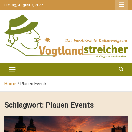
gehe
Freitag, August 7, 2026
zum
Inhalt
aktuell & mittendrin
Vogtlandstreicher
Home
Plauen Events
Schlagwort:
Plauen Events