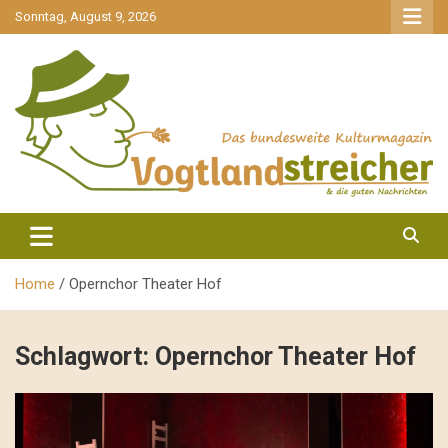
gehe
Sonntag, August 9, 2026
zum
Inhalt
aktuell & mittendrin
Vogtlandstreicher
Home
Opernchor Theater Hof
Schlagwort:
Opernchor Theater Hof