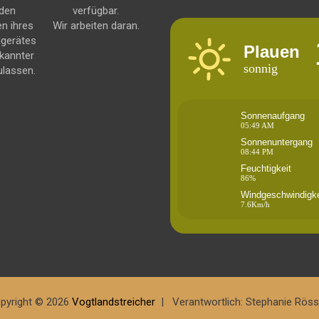
 den
verfügbar.
en ihres
Wir arbeiten daran.
dgerätes
Plauen
kannter
sonnig
ulassen.
Sonnenaufgang
05:49 AM
Sonnenuntergang
08:44 PM
Feuchtigkeit
86%
Windgeschwindigke
7.6Km/h
pyright © 2026
Vogtlandstreicher
Verantwortlich: Stephanie Röss