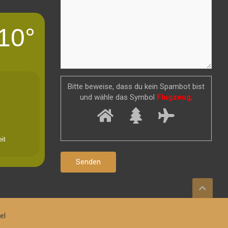
10°
Bitte beweise, dass du kein Spambot bist
und wähle das Symbol
Flugzeug
.
it
el