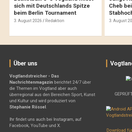
sich mit Deutschlands Spitze
Cheb bei
beim Berlin Tournament
Stabhoc
3. August 2026
Redaktion
3. August 2
Über uns
Vogtlan
Vogtlandstreicher
- Das
Nachrichtenmagazin
berichtet 24/7 über
die Themen im Vogtland aber auch
GEPRÜFT
überregional aus den Bereichen Sport, Kunst
und Kultur und wird produziert von
Stephanie Rössel
.
Ihr findet uns auch bei Instagram, auf
Facebook, YouTube und X.
Download fü