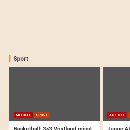
Sport
AKTUELL
SPORT
AKTUELL
Basketball: 3×3 Vogtland misst
Junge At