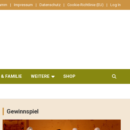
ramm
Impressum
Datenschutz
Cookie-Richtlinie (EU)
Log In
 & FAMILIE
WEITERE
SHOP
Gewinnspiel