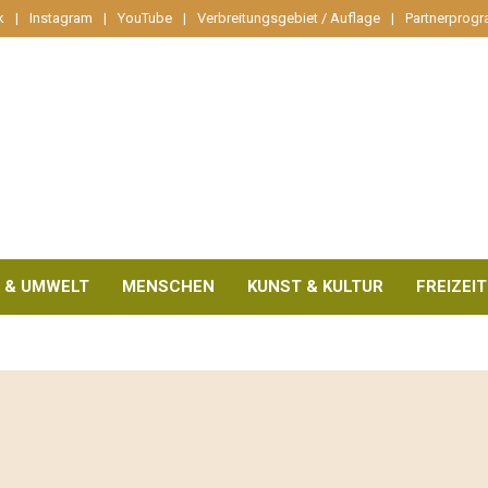
k
Instagram
YouTube
Verbreitungsgebiet / Auflage
Partnerprog
 & UMWELT
MENSCHEN
KUNST & KULTUR
FREIZEIT