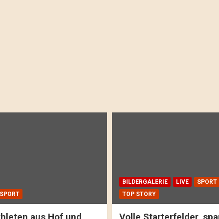
BILDERGALERIE
LIVE
SPORT
SPORT
TOP STORY
hleten aus Hof und
Volle Starterfelder, s