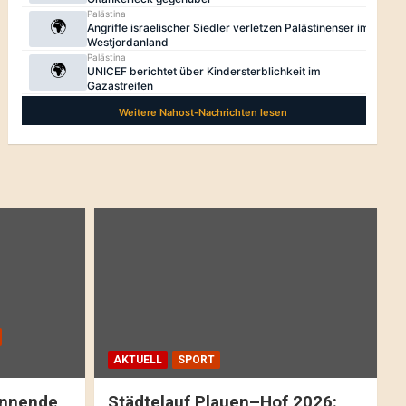
AKTUELL
SPORT
pannende
Städtelauf Plauen–Hof 2026: