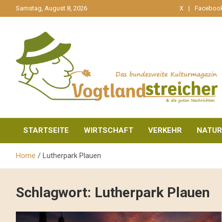
gehe
Samstag, August 8, 2026
X
Faceboo
zum
Inhalt
aktuell & mittendrin
Vogtlandstreicher
STARTSEITE
WIRTSCHAFT
VERKEHR
NATUR
Home
Lutherpark Plauen
Schlagwort:
Lutherpark Plauen