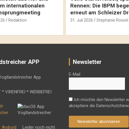
m internationalen
Rennen: Die IBPM bege
hsprungmeeting
erneut am Schleizer D
026
Redaktion
31. Juli 2026
Stephanie Rössel
dstreicher APP
Newsletter
E-Mail
 * VIRENFREI * WERBEFREI
Ich möchte den Newsletter e
akzeptiere die Datenschutzhinw
Newsletter abonnieren
r Android
Leider noch nicht