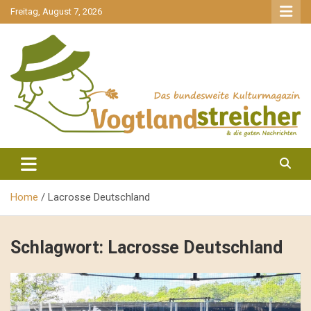
gehe
Freitag, August 7, 2026
zum
Inhalt
aktuell & mittendrin
Vogtlandstreicher
Home
Lacrosse Deutschland
Schlagwort:
Lacrosse Deutschland