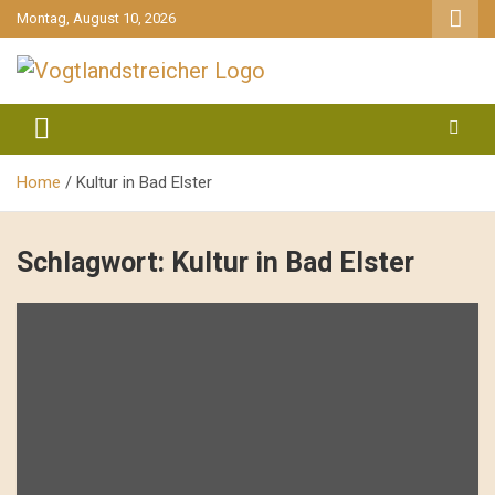
gehe
Montag, August 10, 2026
zum
Inhalt
aktuell & mittendrin
Vogtlandstreicher
Home
Kultur in Bad Elster
Schlagwort:
Kultur in Bad Elster