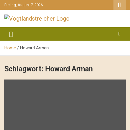
gehe
Freitag, August 7, 2026
zum
Inhalt
aktuell & mittendrin
Vogtlandstreicher
Home
Howard Arman
Schlagwort:
Howard Arman