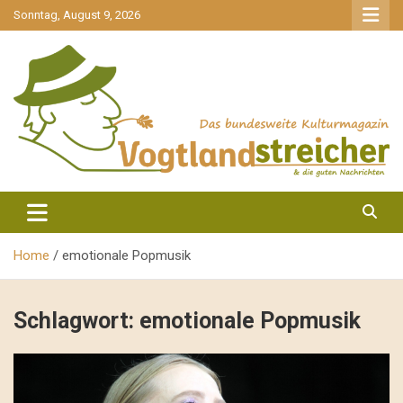
gehe
Sonntag, August 9, 2026
zum
Inhalt
aktuell & mittendrin
Vogtlandstreicher
Home
emotionale Popmusik
Schlagwort:
emotionale Popmusik