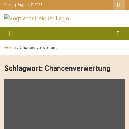
gehe
Freitag, August 7, 2026
zum
Inhalt
aktuell & mittendrin
Vogtlandstreicher
Home
Chancenverwertung
Schlagwort:
Chancenverwertung