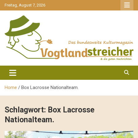
gehe
Freitag, August 7, 2026
zum
Inhalt
aktuell & mittendrin
Vogtlandstreicher
Home
Box Lacrosse Nationalteam.
Schlagwort:
Box Lacrosse
Nationalteam.