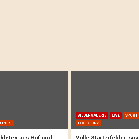
BILDERGALERIE
LIVE
SPORT
SPORT
TOP STORY
hleten aus Hof und
Volle Starterfelder, s