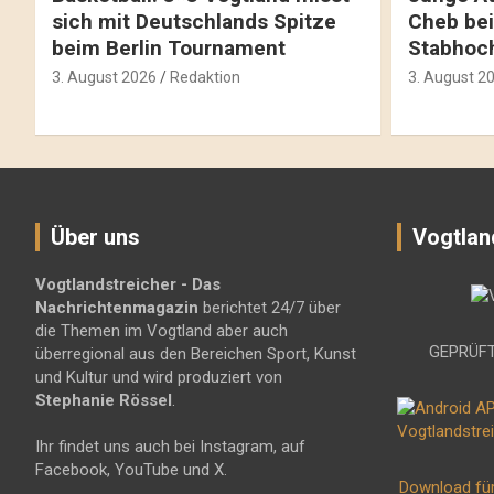
sich mit Deutschlands Spitze
Cheb bei
beim Berlin Tournament
Stabhoc
3. August 2026
Redaktion
3. August 2
Über uns
Vogtlan
Vogtlandstreicher
- Das
Nachrichtenmagazin
berichtet 24/7 über
die Themen im Vogtland aber auch
GEPRÜFT
überregional aus den Bereichen Sport, Kunst
und Kultur und wird produziert von
Stephanie Rössel
.
Ihr findet uns auch bei Instagram, auf
Facebook, YouTube und X.
Download fü