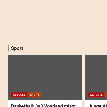
Sport
AKTUELL
SPORT
AKTUELL
Basketball: 3×3 Vogtland misst
Junge At