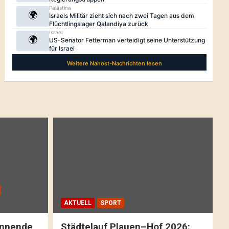
AKTUELL
SPORT
pannende
Städtelauf Plauen–Hof 2026: