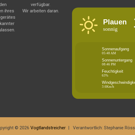
 den
verfügbar.
en ihres
Wir arbeiten daran.
dgerätes
Plauen
kannter
sonnig
ulassen.
Sonnenaufgang
05:48 AM
Sonnenuntergang
08:46 PM
Feuchtigkeit
63%
Windgeschwindigke
3.6Km/h
pyright © 2026
Vogtlandstreicher
Verantwortlich: Stephanie Röss