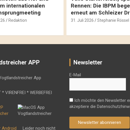
m internationalen
Rennen: Die IBPM bege
hsprungmeeting
erneut am Schleizer D
026
Redaktion
31. Juli 2026
Stephanie Rössel
dstreicher APP
Newsletter
E-Mail
 * VIRENFREI * WERBEFREI
Ich möchte den Newsletter e
akzeptiere die Datenschutzhinw
Newsletter abonnieren
r Android
Leider noch nicht