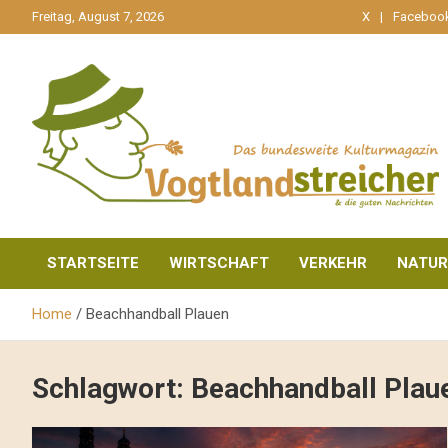
gehe
Freitag, August 7, 2026
X
Faceboo
zum
Inhalt
aktuell & mittendrin
Vogtlandstreicher
STARTSEITE
WIRTSCHAFT
VERKEHR
NATUR
Home
Beachhandball Plauen
Schlagwort:
Beachhandball Plau