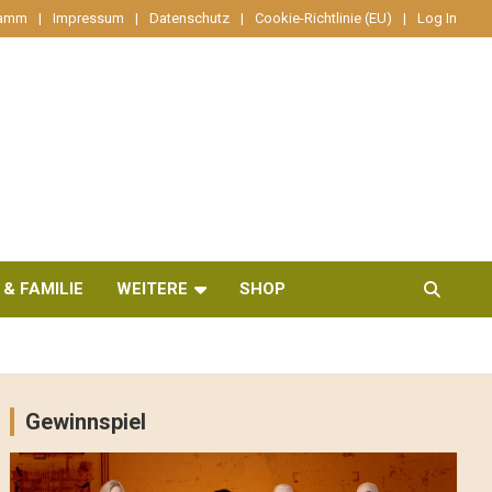
ramm
Impressum
Datenschutz
Cookie-Richtlinie (EU)
Log In
 & FAMILIE
WEITERE
SHOP
Gewinnspiel