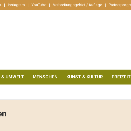
k
Instagram
YouTube
Verbreitungsgebiet / Auflage
Partnerprog
 & UMWELT
MENSCHEN
KUNST & KULTUR
FREIZEIT
en