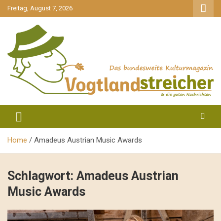
gehe
Freitag, August 7, 2026
zum
Inhalt
aktuell & mittendrin
Vogtlandstreicher
Home
Amadeus Austrian Music Awards
Schlagwort:
Amadeus Austrian
Music Awards