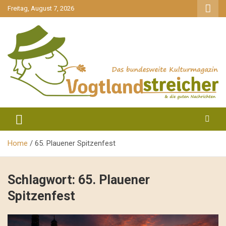
gehe
Freitag, August 7, 2026
zum
Inhalt
aktuell & mittendrin
Vogtlandstreicher
Home
65. Plauener Spitzenfest
Schlagwort:
65. Plauener
Spitzenfest