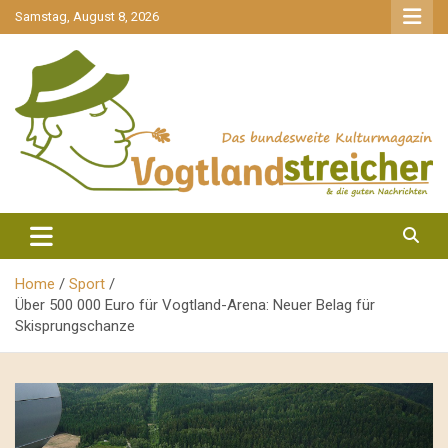
gehe
Samstag, August 8, 2026
zum
Inhalt
aktuell & mittendrin
Vogtlandstreicher
Home
Sport
Über 500 000 Euro für Vogtland-Arena: Neuer Belag für
Skisprungschanze