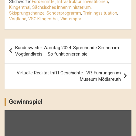
Stichworte:
Fördermittel
,
Infrastruktur
,
Investitionen
,
Klingenthal
,
Sächsisches Innenministerium
,
Skisprungschanze
,
Sonderprogramm
,
Trainingssituation
,
Vogtland
,
VSC Klingenthal
,
Wintersport
Beitrags-
Bundesweiter Warntag 2024: Sprechende Sirenen im
Navigation
Vogtlandkreis – So funktionieren sie
Virtuelle Realität trifft Geschichte: VR-Führungen im
Museum Mödlareuth
Gewinnspiel