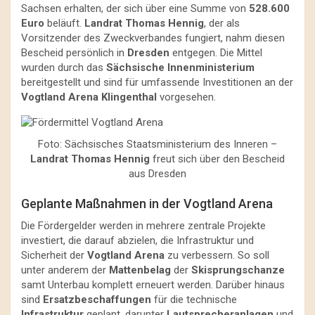
Sachsen erhalten, der sich über eine Summe von
528.600
Euro
beläuft.
Landrat Thomas Hennig
, der als
Vorsitzender des Zweckverbandes fungiert, nahm diesen
Bescheid persönlich in
Dresden
entgegen. Die Mittel
wurden durch das
Sächsische Innenministerium
bereitgestellt und sind für umfassende Investitionen an der
Vogtland Arena Klingenthal
vorgesehen.
Foto: Sächsisches Staatsministerium des Inneren –
Landrat Thomas Hennig
freut sich über den Bescheid
aus Dresden
Geplante Maßnahmen in der Vogtland Arena
Die Fördergelder werden in mehrere zentrale Projekte
investiert, die darauf abzielen, die Infrastruktur und
Sicherheit der
Vogtland Arena
zu verbessern. So soll
unter anderem der
Mattenbelag
der
Skisprungschanze
samt Unterbau komplett erneuert werden. Darüber hinaus
sind
Ersatzbeschaffungen
für die technische
Infrastruktur
geplant, darunter
Lautsprecheranlagen
und