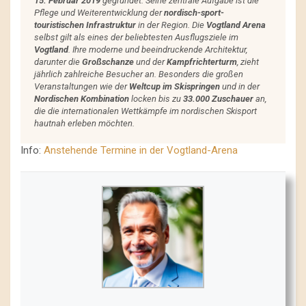
15. Februar 2019
gegründet. Seine zentrale Aufgabe ist die
Pflege und Weiterentwicklung der
nordisch-sport-
touristischen Infrastruktur
in der Region. Die
Vogtland Arena
selbst gilt als eines der beliebtesten Ausflugsziele im
Vogtland
. Ihre moderne und beeindruckende Architektur,
darunter die
Großschanze
und der
Kampfrichterturm
, zieht
jährlich zahlreiche Besucher an. Besonders die großen
Veranstaltungen wie der
Weltcup im Skispringen
und in der
Nordischen Kombination
locken bis zu
33.000 Zuschauer
an,
die die internationalen Wettkämpfe im nordischen Skisport
hautnah erleben möchten.
Info:
Anstehende Termine in der Vogtland-Arena