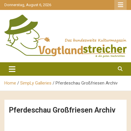
gehe
Donnerstag, August 6, 2026
zum
Inhalt
aktuell & mittendrin
Vogtlandstreicher
Home
SimpLy Galleries
Pferdeschau Großfriesen Archiv
Pferdeschau Großfriesen Archiv