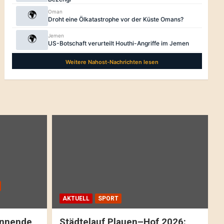
AKTUELL
SPORT
pannende
Städtelauf Plauen–Hof 2026: