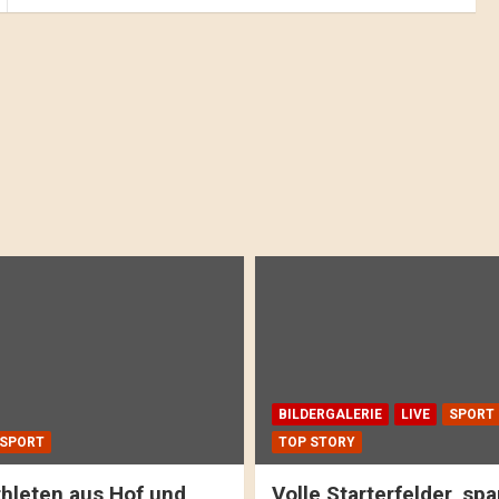
BILDERGALERIE
LIVE
SPORT
SPORT
TOP STORY
hleten aus Hof und
Volle Starterfelder, s