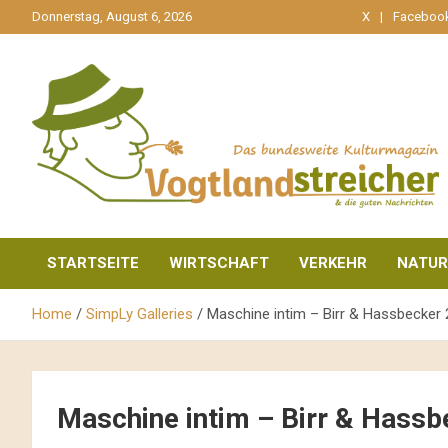
gehe
Donnerstag, August 6, 2026
X
Faceboo
zum
Inhalt
aktuell & mittendrin
Vogtlandstreicher
STARTSEITE
WIRTSCHAFT
VERKEHR
NATUR
Home
SimpLy Galleries
Maschine intim – Birr & Hassbecker 
Maschine intim – Birr & Hassb