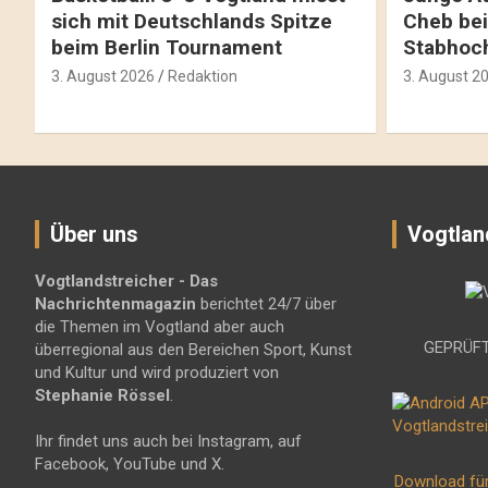
sich mit Deutschlands Spitze
Cheb bei
beim Berlin Tournament
Stabhoc
3. August 2026
Redaktion
3. August 2
Über uns
Vogtlan
Vogtlandstreicher
- Das
Nachrichtenmagazin
berichtet 24/7 über
die Themen im Vogtland aber auch
GEPRÜFT
überregional aus den Bereichen Sport, Kunst
und Kultur und wird produziert von
Stephanie Rössel
.
Ihr findet uns auch bei Instagram, auf
Facebook, YouTube und X.
Download fü