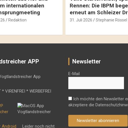
m internationalen
Rennen: Die IBPM bege
hsprungmeeting
erneut am Schleizer D
026
Redaktion
31. Juli 2026
Stephanie Rössel
dstreicher APP
Newsletter
E-Mail
 * VIRENFREI * WERBEFREI
Ich möchte den Newsletter e
akzeptiere die Datenschutzhinw
Newsletter abonnieren
r Android
Leider noch nicht