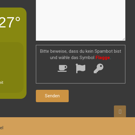
27°
Bitte beweise, dass du kein Spambot bist
und wähle das Symbol
Flagge
.
it
el