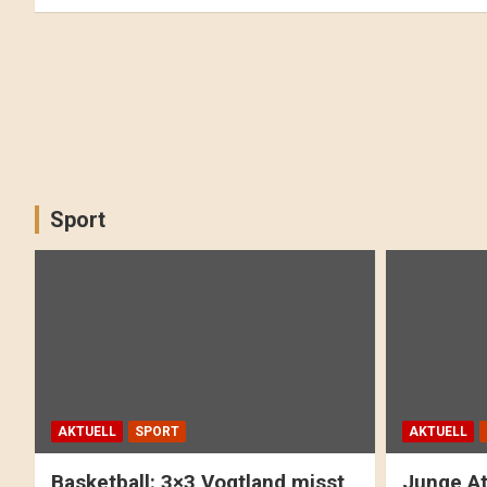
Sport
AKTUELL
SPORT
AKTUELL
Basketball: 3×3 Vogtland misst
Junge At