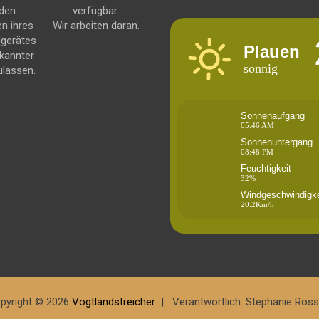
 den
verfügbar.
en ihres
Wir arbeiten daran.
dgerätes
Plauen
kannter
sonnig
ulassen.
Sonnenaufgang
05:46 AM
Sonnenuntergang
08:48 PM
Feuchtigkeit
32%
Windgeschwindigke
20.2Km/h
pyright © 2026
Vogtlandstreicher
Verantwortlich: Stephanie Röss