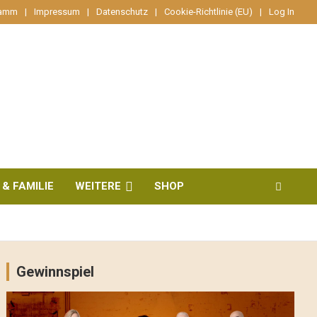
ramm
Impressum
Datenschutz
Cookie-Richtlinie (EU)
Log In
 & FAMILIE
WEITERE
SHOP
Gewinnspiel