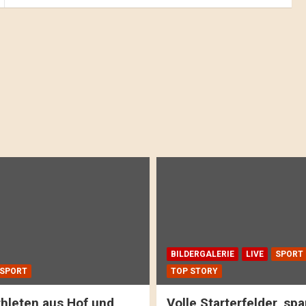
BILDERGALERIE
LIVE
SPORT
SPORT
TOP STORY
hleten aus Hof und
Volle Starterfelder, s