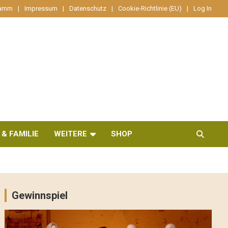
ramm
Impressum
Datenschutz
Cookie-Richtlinie (EU)
Log In
 & FAMILIE
WEITERE
SHOP
Gewinnspiel