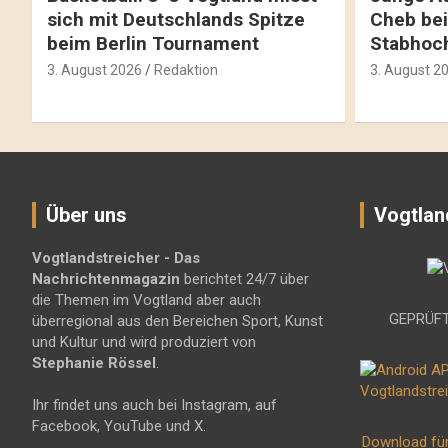
sich mit Deutschlands Spitze
Cheb bei
beim Berlin Tournament
Stabhoc
3. August 2026
Redaktion
3. August 2
Über uns
Vogtlan
Vogtlandstreicher
- Das
Nachrichtenmagazin
berichtet 24/7 über
die Themen im Vogtland aber auch
GEPRÜFT
überregional aus den Bereichen Sport, Kunst
und Kultur und wird produziert von
Stephanie Rössel
.
Ihr findet uns auch bei Instagram, auf
Facebook, YouTube und X.
Download fü