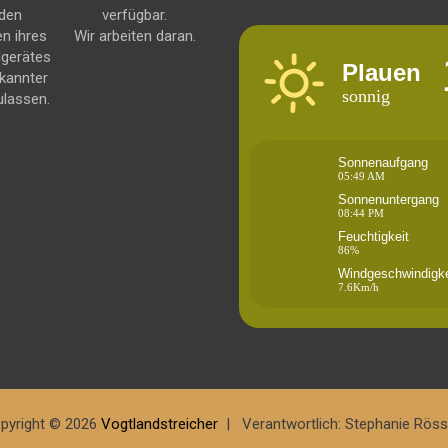
 den
verfügbar.
en ihres
Wir arbeiten daran.
dgerätes
Plauen
kannter
sonnig
ulassen.
Sonnenaufgang
05:49 AM
Sonnenuntergang
08:44 PM
Feuchtigkeit
86%
Windgeschwindigke
7.6Km/h
pyright © 2026
Vogtlandstreicher
Verantwortlich: Stephanie Röss