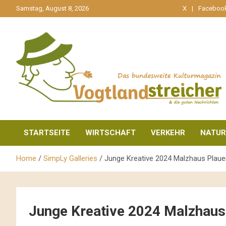
gehe
Samstag, August 8, 2026
X
Faceboo
zum
Inhalt
aktuell & mittendrin
Vogtlandstreicher
STARTSEITE
WIRTSCHAFT
VERKEHR
NATUR
Home
SimpLy Galleries
Junge Kreative 2024 Malzhaus Plaue
Junge Kreative 2024 Malzhaus