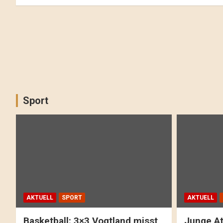
Sport
AKTUELL
SPORT
AKTUELL
Basketball: 3×3 Vogtland misst
Junge At