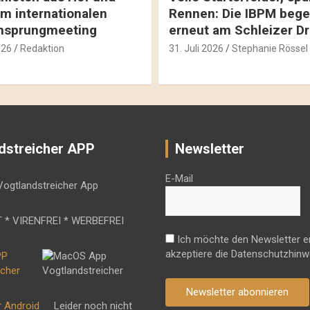
m internationalen
Rennen: Die IBPM bege
hsprungmeeting
erneut am Schleizer D
026
Redaktion
31. Juli 2026
Stephanie Rössel
dstreicher APP
Newsletter
E-Mail
 * VIRENFREI * WERBEFREI
Ich möchte den Newsletter e
akzeptiere die Datenschutzhinw
Newsletter abonnieren
r Android
Leider noch nicht