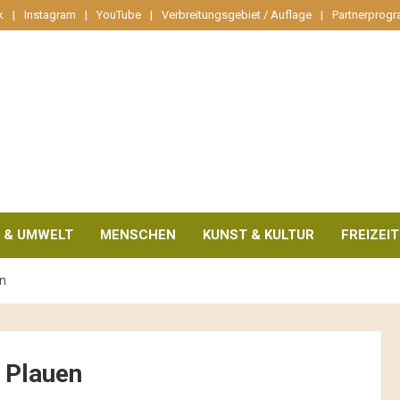
k
Instagram
YouTube
Verbreitungsgebiet / Auflage
Partnerprog
 & UMWELT
MENSCHEN
KUNST & KULTUR
FREIZEIT
n
 Plauen