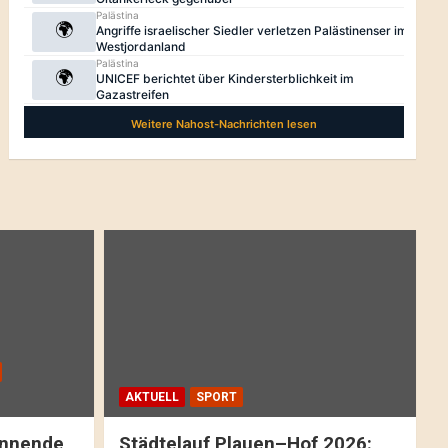
AKTUELL
SPORT
pannende
Städtelauf Plauen–Hof 2026: