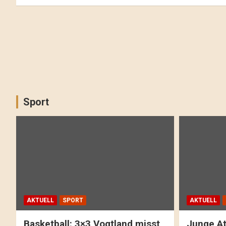
Sport
AKTUELL
SPORT
AKTUELL
Basketball: 3×3 Vogtland misst
Junge At