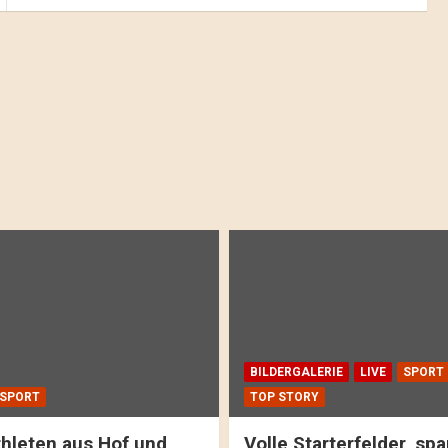
BILDERGALERIE
LIVE
SPORT
SPORT
TOP STORY
hleten aus Hof und
Volle Starterfelder, s