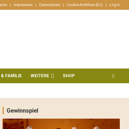
ramm
Impressum
Datenschutz
Cookie-Richtlinie (EU)
Log In
 & FAMILIE
WEITERE
SHOP
Gewinnspiel