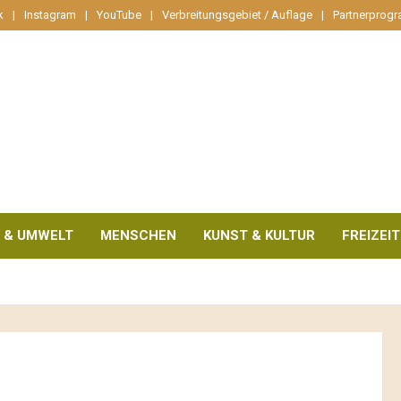
k
Instagram
YouTube
Verbreitungsgebiet / Auflage
Partnerprog
 & UMWELT
MENSCHEN
KUNST & KULTUR
FREIZEIT