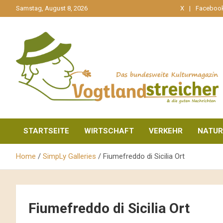
gehe
Samstag, August 8, 2026
X
Faceboo
zum
Inhalt
aktuell & mittendrin
Vogtlandstreicher
STARTSEITE
WIRTSCHAFT
VERKEHR
NATUR
Home
SimpLy Galleries
Fiumefreddo di Sicilia Ort
Fiumefreddo di Sicilia Ort