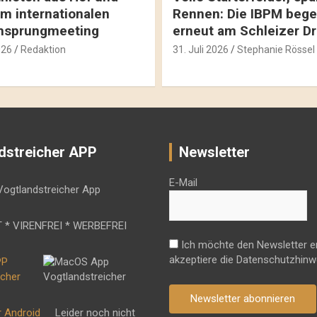
m internationalen
Rennen: Die IBPM bege
hsprungmeeting
erneut am Schleizer D
026
Redaktion
31. Juli 2026
Stephanie Rössel
dstreicher APP
Newsletter
E-Mail
 * VIRENFREI * WERBEFREI
Ich möchte den Newsletter e
akzeptiere die Datenschutzhinw
Newsletter abonnieren
r Android
Leider noch nicht