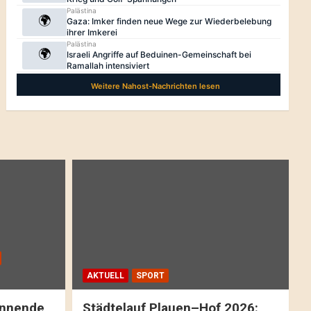
AKTUELL
SPORT
pannende
Städtelauf Plauen–Hof 2026: