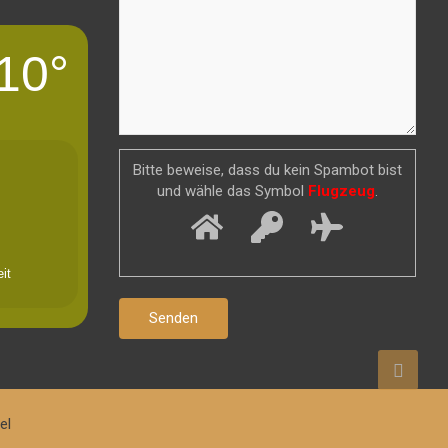
10°
Bitte beweise, dass du kein Spambot bist
und wähle das Symbol
Flugzeug
.
it
el