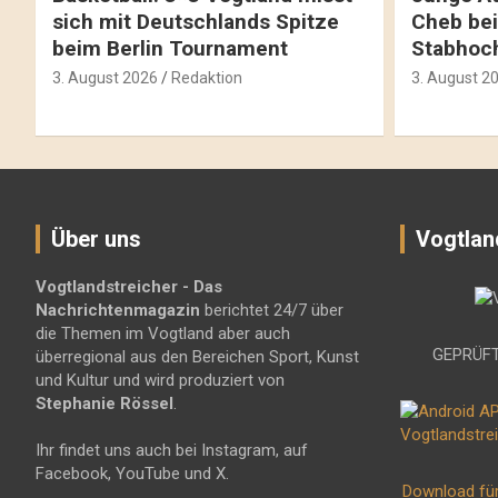
sich mit Deutschlands Spitze
Cheb bei
beim Berlin Tournament
Stabhoc
3. August 2026
Redaktion
3. August 2
Über uns
Vogtlan
Vogtlandstreicher
- Das
Nachrichtenmagazin
berichtet 24/7 über
die Themen im Vogtland aber auch
GEPRÜFT
überregional aus den Bereichen Sport, Kunst
und Kultur und wird produziert von
Stephanie Rössel
.
Ihr findet uns auch bei Instagram, auf
Facebook, YouTube und X.
Download fü