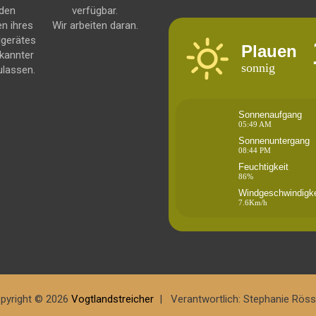
 den
verfügbar.
en ihres
Wir arbeiten daran.
dgerätes
Plauen
kannter
sonnig
ulassen.
Sonnenaufgang
05:49 AM
Sonnenuntergang
08:44 PM
Feuchtigkeit
86%
Windgeschwindigke
7.6Km/h
pyright © 2026
Vogtlandstreicher
Verantwortlich: Stephanie Röss