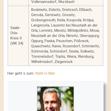
Volkmannsdorf, Wurzbach
Bodelwitz, Döbritz, Dreitzsch, Eßbach,
Geroda, Gertewitz, Gössitz,
Grobengereuth, Keila, Kospoda, Krölpa,
Langenorla, Lausnitz bei Neustadt an der
Saale-
Orla, Lemnitz, Miesitz, Mittelpöllnitz, Moxa,
Orla-
Neustadt an der Orla, Nimritz, Oberoppurg,
Kreis II
Oppurg, Paska, Peuschen, Pößneck,
(WK 34)
Quaschwitz, Ranis, Rosendorf, Schmieritz,
Schmorda, Schöndorf, Seisla, Solkwitz,
Tömmelsdorf, Triptis, Weira, Wernburg,
Wilhelmsdorf, Ziegenrück
Hier geht´s zum:
Wahl-O-Mat