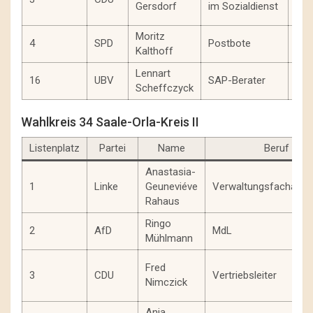
Gersdorf
im Sozialdienst
Moritz
4
SPD
Postbote
199
Kalthoff
Lennart
16
UBV
SAP-Berater
199
Scheffczyck
Wahlkreis 34 Saale-Orla-Kreis II
Listenplatz
Partei
Name
Beruf
Anastasia-
1
Linke
Geuneviéve
Verwaltungsfachanges
Rahaus
Ringo
2
AfD
MdL
Mühlmann
Fred
3
CDU
Vertriebsleiter
Nimczick
Anja