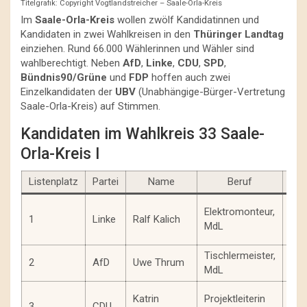
Titelgrafik: Copyright Vogtlandstreicher – Saale-Orla-Kreis
Im
Saale-Orla-Kreis
wollen zwölf Kandidatinnen und
Kandidaten in zwei Wahlkreisen in den
Thüringer Landtag
einziehen. Rund 66.000 Wählerinnen und Wähler sind
wahlberechtigt. Neben
AfD
,
Linke
,
CDU
,
SPD
,
Bündnis90/Grüne
und
FDP
hoffen auch zwei
Einzelkandidaten der
UBV
(Unabhängige-Bürger-Vertretung
Saale-Orla-Kreis) auf Stimmen.
Kandidaten im Wahlkreis 33 Saale-
Orla-Kreis I
Listenplatz
Partei
Name
Beruf
Geb
Elektromonteur,
1
Linke
Ralf Kalich
199
MdL
Tischlermeister,
2
AfD
Uwe Thrum
197
MdL
Katrin
Projektleiterin
3
CDU
196