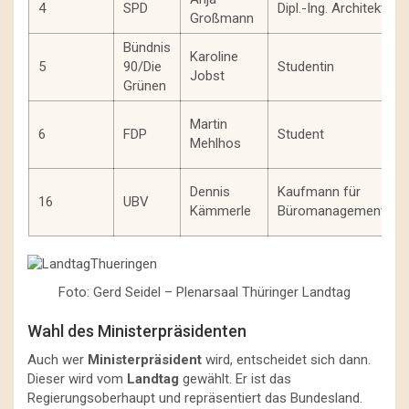
4
SPD
Dipl.-Ing. Architektin
Großmann
Bündnis
Karoline
5
90/Die
Studentin
Jobst
Grünen
Martin
6
FDP
Student
Mehlhos
Dennis
Kaufmann für
16
UBV
Kämmerle
Büromanagement
Foto: Gerd Seidel – Plenarsaal Thüringer Landtag
Wahl des Ministerpräsidenten
Auch wer
Ministerpräsident
wird, entscheidet sich dann.
Dieser wird vom
Landtag
gewählt. Er ist das
Regierungsoberhaupt und repräsentiert das Bundesland.