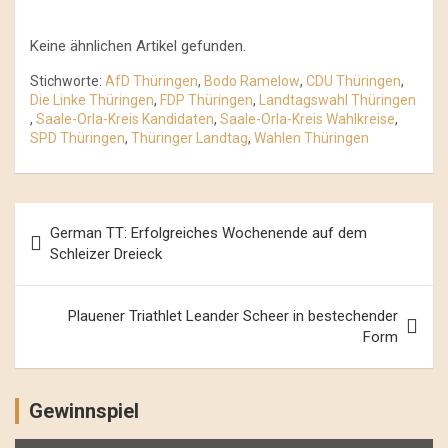
Keine ähnlichen Artikel gefunden.
Stichworte:
AfD Thüringen
,
Bodo Ramelow
,
CDU Thüringen
,
Die Linke Thüringen
,
FDP Thüringen
,
Landtagswahl Thüringen
,
Saale-Orla-Kreis Kandidaten
,
Saale-Orla-Kreis Wahlkreise
,
SPD Thüringen
,
Thüringer Landtag
,
Wahlen Thüringen
Beitrags-
German TT: Erfolgreiches Wochenende auf dem
Navigation
Schleizer Dreieck
Plauener Triathlet Leander Scheer in bestechender
Form
Gewinnspiel