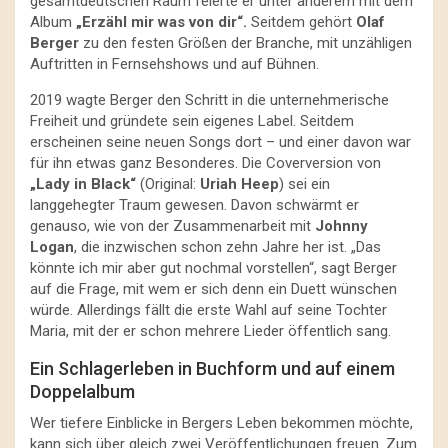
gesamtdeutschen Raum feierte er unter anderem mit dem
Album
„Erzähl mir was von dir“.
Seitdem gehört
Olaf
Berger
zu den festen Größen der Branche, mit unzähligen
Auftritten in Fernsehshows und auf Bühnen.
2019 wagte Berger den Schritt in die unternehmerische
Freiheit und gründete sein eigenes Label. Seitdem
erscheinen seine neuen Songs dort – und einer davon war
für ihn etwas ganz Besonderes. Die Coverversion von
„Lady in Black“
(Original:
Uriah Heep
) sei ein
langgehegter Traum gewesen. Davon schwärmt er
genauso, wie von der Zusammenarbeit mit
Johnny
Logan
, die inzwischen schon zehn Jahre her ist. „Das
könnte ich mir aber gut nochmal vorstellen“, sagt Berger
auf die Frage, mit wem er sich denn ein Duett wünschen
würde. Allerdings fällt die erste Wahl auf seine Tochter
Maria, mit der er schon mehrere Lieder öffentlich sang.
Ein Schlagerleben in Buchform und auf einem
Doppelalbum
Wer tiefere Einblicke in Bergers Leben bekommen möchte,
kann sich über gleich zwei Veröffentlichungen freuen. Zum