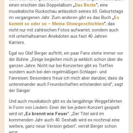
einen erschien das Doppelalbum
„
Das Beste
“
, eine
musikalische Rückschau anlässlich seines 60. Geburtstags
im vergangenen Jahr. Zum anderen gibt es das Buch
„
Es
kommt so oder so – Meine Showgeschichten
“
, das
nicht nur mit zahlreichen Fotos aufwartet, sondern auch
mit unterhaltsamen Anekdoten aus fast 40 Jahren
Karriere.
Egal wo Olaf Berger auftritt, ein paar Fans stehe immer vor
der Bühne. „Einige begleiten mich ja wirklich schon über die
ganzen Jahre. Nicht nur bei Konzerten gibt es Treffen
sondern auch bei den regelmäßigen Schlager- und
Fanreisen. Besonders freue ich mich aber darüber, dass da
untereinander auch Freundschaften entstanden sind“, sagt
der Sänger.
Und auch musikalisch gibt es da langjährige Weggefährten
in Form von Liedern. Einer der bei jedem Konzert gespielt
wird ist „
Es brennt wie Feuer
“. „Der Titel wird im
kommenden Jahr auch 40. Deshalb wird es nochmal eine
weitere, ganz neue Version geben“, verrät Berger schon
jetzt.