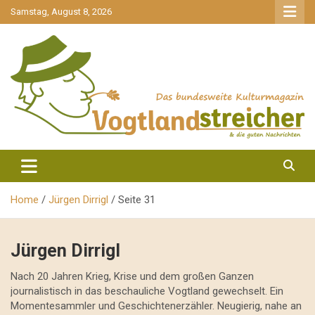
gehe
Samstag, August 8, 2026
zum
Inhalt
aktuell & mittendrin
Vogtlandstreicher
Home
Jürgen Dirrigl
Seite 31
Jürgen Dirrigl
Nach 20 Jahren Krieg, Krise und dem großen Ganzen
journalistisch in das beschauliche Vogtland gewechselt. Ein
Momentesammler und Geschichtenerzähler. Neugierig, nahe an