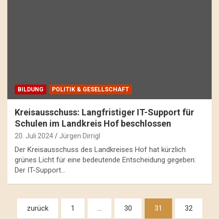
BILDUNG
POLITIK & GESELLSCHAFT
Kreisausschuss: Langfristiger IT-Support für
Schulen im Landkreis Hof beschlossen
20. Juli 2024
Jürgen Dirrigl
Der Kreisausschuss des Landkreises Hof hat kürzlich
grünes Licht für eine bedeutende Entscheidung gegeben:
Der IT-Support…
Beitragsnavigation
zurück
1
…
30
31
32