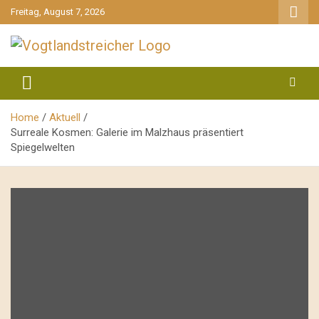
gehe
Freitag, August 7, 2026
zum
Inhalt
aktuell & mittendrin
Vogtlandstreicher
Home
Aktuell
Surreale Kosmen: Galerie im Malzhaus präsentiert
Spiegelwelten