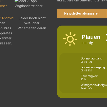
akzeptiere die Datenschutzhinw
Newsletter abonnieren
r Android
Leider noch nicht
 den
verfügbar.
en ihres
Wir arbeiten daran.
dgerätes
Plauen
kannter
sonnig
ulassen.
Sonnenaufgang
05:51 AM
Sonnenuntergang
08:42 PM
Feuchtigkeit
42%
Windgeschwindigke
14.4Km/h