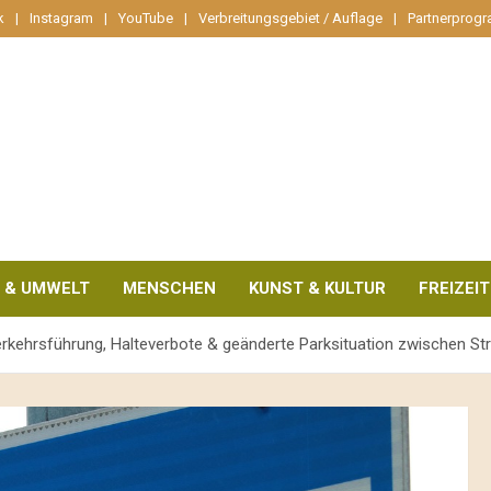
k
Instagram
YouTube
Verbreitungsgebiet / Auflage
Partnerprog
 & UMWELT
MENSCHEN
KUNST & KULTUR
FREIZEIT
erkehrsführung, Halteverbote & geänderte Parksituation zwischen 