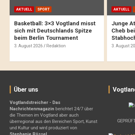
AKTUELL
SPORT
AKTUELL
Basketball: 3×3 Vogtland misst
Junge At
sich mit Deutschlands Spitze
Cheb bei
beim Berlin Tournament
Stabhoc
3. August 2026
Redaktion
3. August 2
Über uns
Vogtlan
Vogtlandstreicher
- Das
Nachrichtenmagazin
berichtet 24/7 über
die Themen im Vogtland aber auch
GEPRÜFT
überregional aus den Bereichen Sport, Kunst
und Kultur und wird produziert von
Stephanie Rössel
.