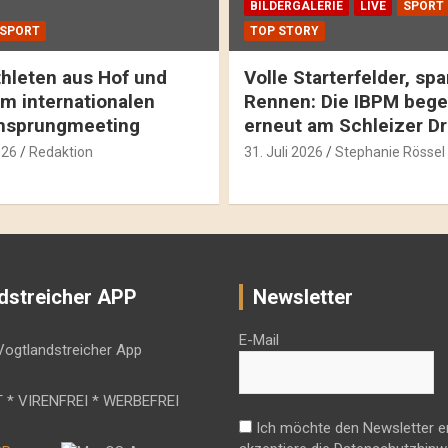
BILDERGALERIE
LIVE
SPORT
SPORT
TOP STORY
hleten aus Hof und
Volle Starterfelder, s
m internationalen
Rennen: Die IBPM bege
hsprungmeeting
erneut am Schleizer D
026
Redaktion
31. Juli 2026
Stephanie Rössel
dstreicher APP
Newsletter
E-Mail
 * VIRENFREI * WERBEFREI
Ich möchte den Newsletter e