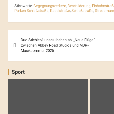
Stichworte:
Begegnungsverkehr
,
Beschilderung
,
Einbahnstraß
Parken Schloßstraße
,
Rädelstraße
,
Schloßstraße
,
Streseman
Beitrags-
Duo Stiehler/Lucaciu heben ab: „Neue Flüge“
Navigation
zwischen Abbey Road Studios und MDR-
Musiksommer 2025
Sport