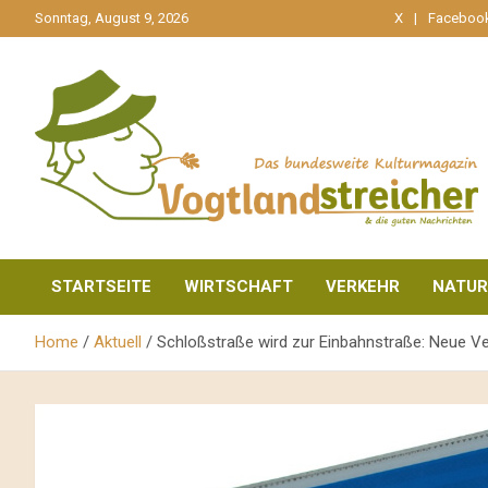
gehe
Sonntag, August 9, 2026
X
Faceboo
zum
Inhalt
aktuell & mittendrin
Vogtlandstreicher
STARTSEITE
WIRTSCHAFT
VERKEHR
NATUR
Home
Aktuell
Schloßstraße wird zur Einbahnstraße: Neue V