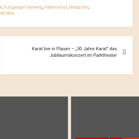
e
,
Fußgänger Gehweg
,
Halteverbot
,
Hradschin
,
nstraße
Karat live in Plauen – „50 Jahre Karat“ das
Jubiläumskonzert im Parktheater