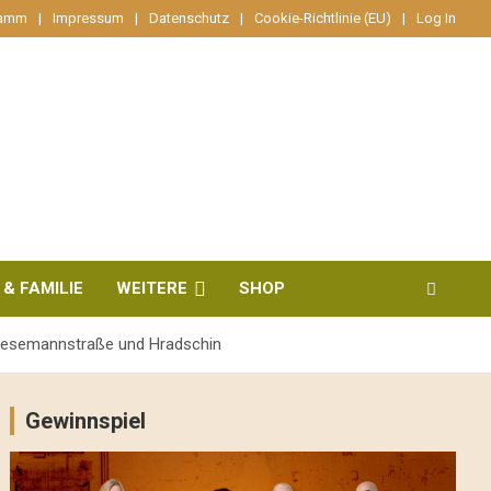
ramm
Impressum
Datenschutz
Cookie-Richtlinie (EU)
Log In
 & FAMILIE
WEITERE
SHOP
Stresemannstraße und Hradschin
Gewinnspiel