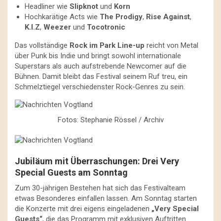
Headliner wie
Slipknot
und
Korn
Hochkarätige Acts wie
The Prodigy
,
Rise Against
,
K.I.Z
,
Weezer
und
Tocotronic
Das vollständige
Rock im Park Line-up
reicht von Metal
über Punk bis Indie und bringt sowohl internationale
Superstars als auch aufstrebende Newcomer auf die
Bühnen. Damit bleibt das Festival seinem Ruf treu, ein
Schmelztiegel verschiedenster Rock-Genres zu sein.
Fotos: Stephanie Rössel / Archiv
Jubiläum mit Überraschungen: Drei Very
Special Guests am Sonntag
Zum 30-jährigen Bestehen hat sich das Festivalteam
etwas Besonderes einfallen lassen. Am Sonntag starten
die Konzerte mit drei eigens eingeladenen
„Very Special
Guests“
, die das Programm mit exklusiven Auftritten