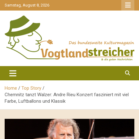
gehe
Samstag, August 8, 2026
zum
Inhalt
aktuell & mittendrin
Vogtlandstreicher
Home
Top Story
Chemnitz tanzt Walzer: Andre Rieu Konzert fasziniert mit viel
Farbe, Luftballons und Klassik