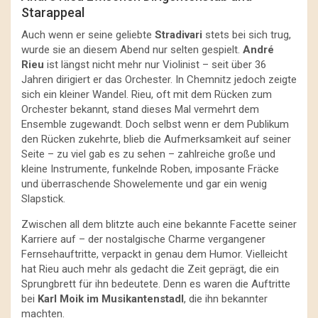
Starappeal
Auch wenn er seine geliebte
Stradivari
stets bei sich trug,
wurde sie an diesem Abend nur selten gespielt.
André
Rieu
ist längst nicht mehr nur Violinist – seit über 36
Jahren dirigiert er das Orchester. In Chemnitz jedoch zeigte
sich ein kleiner Wandel. Rieu, oft mit dem Rücken zum
Orchester bekannt, stand dieses Mal vermehrt dem
Ensemble zugewandt. Doch selbst wenn er dem Publikum
den Rücken zukehrte, blieb die Aufmerksamkeit auf seiner
Seite – zu viel gab es zu sehen – zahlreiche große und
kleine Instrumente, funkelnde Roben, imposante Fräcke
und überraschende Showelemente und gar ein wenig
Slapstick.
Zwischen all dem blitzte auch eine bekannte Facette seiner
Karriere auf – der nostalgische Charme vergangener
Fernsehauftritte, verpackt in genau dem Humor. Vielleicht
hat Rieu auch mehr als gedacht die Zeit geprägt, die ein
Sprungbrett für ihn bedeutete. Denn es waren die Auftritte
bei
Karl Moik im Musikantenstadl
, die ihn bekannter
machten.