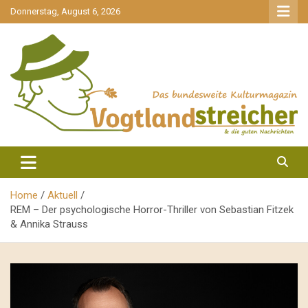
gehe
Donnerstag, August 6, 2026
zum
Inhalt
aktuell & mittendrin
Vogtlandstreicher
Home
Aktuell
REM – Der psychologische Horror-Thriller von Sebastian Fitzek
& Annika Strauss