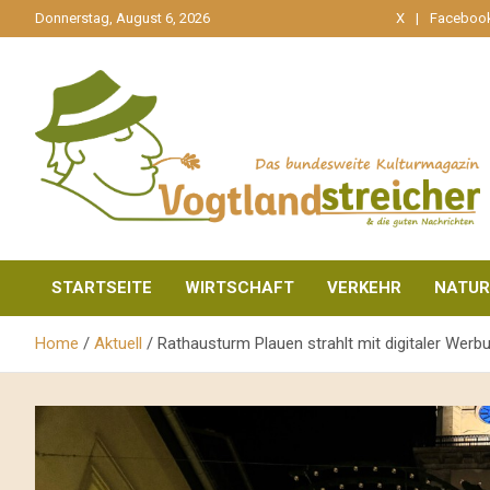
gehe
Donnerstag, August 6, 2026
X
Faceboo
zum
Inhalt
aktuell & mittendrin
Vogtlandstreicher
STARTSEITE
WIRTSCHAFT
VERKEHR
NATUR
Home
Aktuell
Rathausturm Plauen strahlt mit digitaler Wer