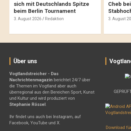
sich mit Deutschlands Spitze
Cheb bei
beim Berlin Tournament
Stabhoc
3. August 2026
Redaktion
3. August 2
Über uns
Vogtlan
Vogtlandstreicher
- Das
Nachrichtenmagazin
berichtet 24/7 über
die Themen im Vogtland aber auch
GEPRÜFT
überregional aus den Bereichen Sport, Kunst
und Kultur und wird produziert von
Stephanie Rössel
.
Ihr findet uns auch bei Instagram, auf
Facebook, YouTube und X.
Download fü