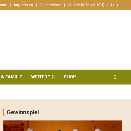
ramm
Impressum
Datenschutz
Cookie-Richtlinie (EU)
Log In
 & FAMILIE
WEITERE
SHOP
Gewinnspiel