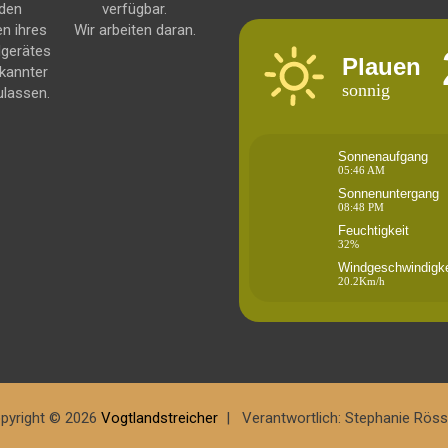
 den
verfügbar.
en ihres
Wir arbeiten daran.
dgerätes
Plauen
kannter
sonnig
ulassen.
Sonnenaufgang
05:46 AM
Sonnenuntergang
08:48 PM
Feuchtigkeit
32%
Windgeschwindigke
20.2Km/h
pyright © 2026
Vogtlandstreicher
Verantwortlich: Stephanie Röss