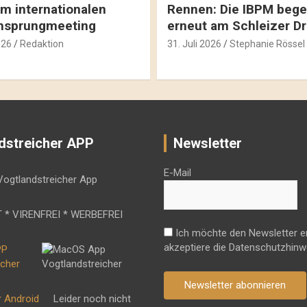
m internationalen
Rennen: Die IBPM bege
hsprungmeeting
erneut am Schleizer D
026
Redaktion
31. Juli 2026
Stephanie Rössel
dstreicher APP
Newsletter
E-Mail
 * VIRENFREI * WERBEFREI
Ich möchte den Newsletter e
akzeptiere die Datenschutzhinw
Newsletter abonnieren
r Android
Leider noch nicht