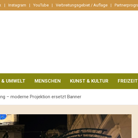
k
Instagram
YouTube
Verbreitungsgebiet / Auflage
Partnerprog
 & UMWELT
MENSCHEN
KUNST & KULTUR
FREIZEIT
bung – moderne Projektion ersetzt Banner