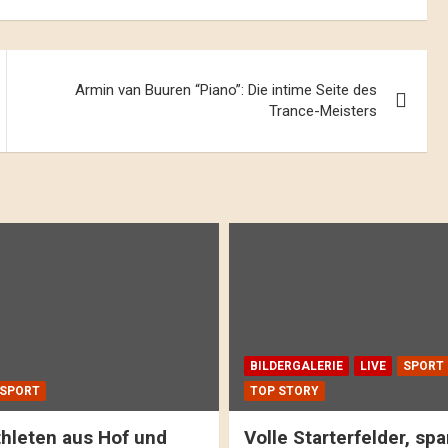
Armin van Buuren “Piano”: Die intime Seite des
Trance-Meisters
BILDERGALERIE
LIVE
SPORT
SPORT
TOP STORY
hleten aus Hof und
Volle Starterfelder, s