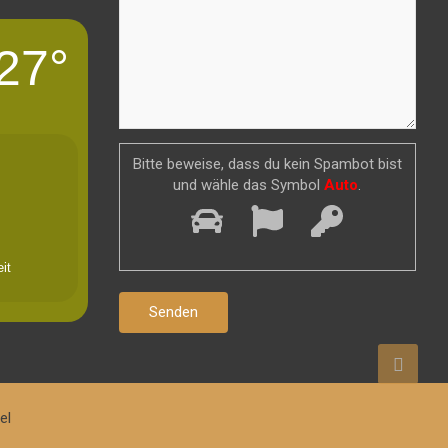
27°
Bitte beweise, dass du kein Spambot bist
und wähle das Symbol
Auto
.
it
el