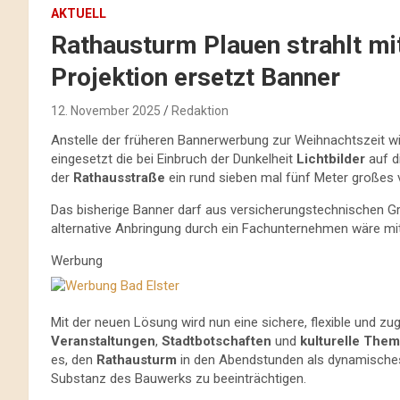
AKTUELL
Rathausturm Plauen strahlt mi
Projektion ersetzt Banner
12. November 2025
Redaktion
Anstelle der früheren Bannerwerbung zur Weihnachtszeit 
eingesetzt die bei Einbruch der Dunkelheit
Lichtbilder
auf di
der
Rathausstraße
ein rund sieben mal fünf Meter großes vi
Das bisherige Banner darf aus versicherungstechnischen G
alternative Anbringung durch ein Fachunternehmen wäre mi
Werbung
Mit der neuen Lösung wird nun eine sichere, flexible und z
Veranstaltungen
,
Stadtbotschaften
und
kulturelle The
es, den
Rathausturm
in den Abendstunden als dynamisches
Substanz des Bauwerks zu beeinträchtigen.