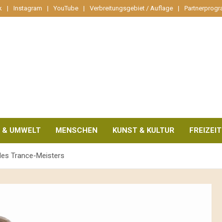
k
Instagram
YouTube
Verbreitungsgebiet / Auflage
Partnerprog
 & UMWELT
MENSCHEN
KUNST & KULTUR
FREIZEIT
 des Trance-Meisters