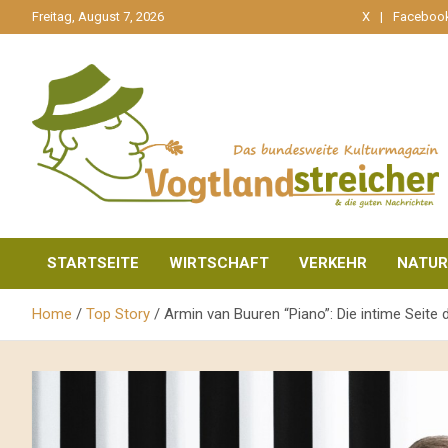
gehe
Freitag, August 7, 2026
X
Faceboo
zum
Inhalt
aktuell & mittendrin
Vogtlandstreicher
STARTSEITE
WIRTSCHAFT
VERKEHR
NATUR
Home
Top Story
Armin van Buuren “Piano”: Die intime Seite