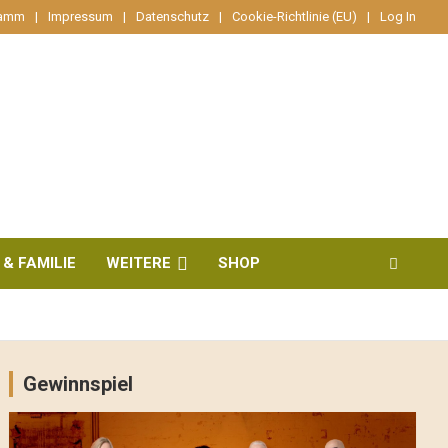
ramm
Impressum
Datenschutz
Cookie-Richtlinie (EU)
Log In
 & FAMILIE
WEITERE
SHOP
Gewinnspiel