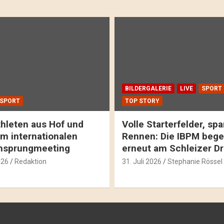
BILDERGALERIE
LIVE
SPORT
SPORT
TOP STORY
hleten aus Hof und
Volle Starterfelder, s
m internationalen
Rennen: Die IBPM bege
hsprungmeeting
erneut am Schleizer D
026
Redaktion
31. Juli 2026
Stephanie Rössel