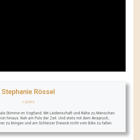
Stephanie Rössel
+ posts
trale Stimme im Vogtland. Mit Leidenschaft und Nähe zu Menschen
ion hinaus. Nah am Puls der Zeit. Und stets mit dem Anspruch,
äher zu bringen und am Schleizer Dreieck nicht vom Bike zu fallen.