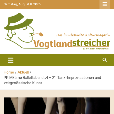
gehe
Samstag, August 8, 2026
zum
Inhalt
aktuell & mittendrin
Vogtlandstreicher
Home
Aktuell
PRIMEtime Ballettabend „4 + 2“: Tanz-Improvisationen und
zeitgenössische Kunst