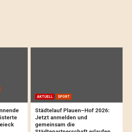
AKTUELL
SPORT
pannende
Städtelauf Plauen–Hof 2026:
isterte
Jetzt anmelden und
reieck
gemeinsam die
Städtepartnerschaft erlaufen