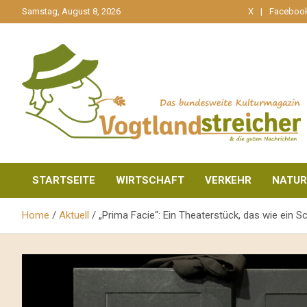
gehe
Samstag, August 8, 2026
X
Faceboo
zum
Inhalt
aktuell & mittendrin
Vogtlandstreicher
STARTSEITE
WIRTSCHAFT
VERKEHR
NATUR
Home
Aktuell
„Prima Facie“: Ein Theaterstück, das wie ein Sc