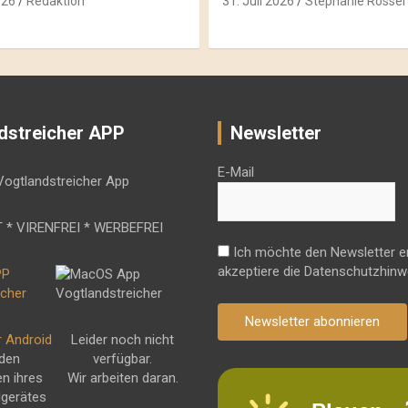
026
Redaktion
31. Juli 2026
Stephanie Rössel
dstreicher APP
Newsletter
E-Mail
 * VIRENFREI * WERBEFREI
Ich möchte den Newsletter e
akzeptiere die Datenschutzhinw
Newsletter abonnieren
r Android
Leider noch nicht
 den
verfügbar.
en ihres
Wir arbeiten daran.
dgerätes