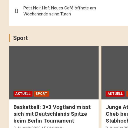
Beitrags-
Petit Noir Hof: Neues Café öffnete am
Navigation
Wochenende seine Türen
Sport
AKTUELL
SPORT
AKTUELL
Basketball: 3×3 Vogtland misst
Junge At
sich mit Deutschlands Spitze
Cheb bei
beim Berlin Tournament
Stabhoc