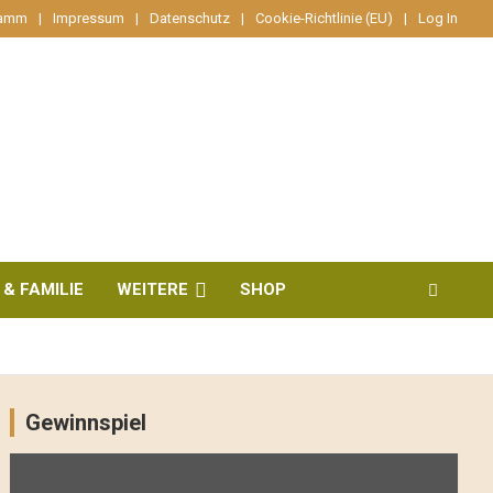
ramm
Impressum
Datenschutz
Cookie-Richtlinie (EU)
Log In
 & FAMILIE
WEITERE
SHOP
Gewinnspiel