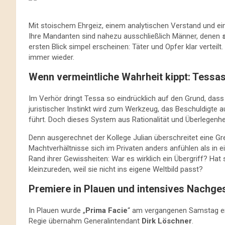
Mit stoischem Ehrgeiz, einem analytischen Verstand und ei
Ihre Mandanten sind nahezu ausschließlich Männer, denen
ersten Blick simpel erscheinen: Täter und Opfer klar verteil
immer wieder.
Wenn vermeintliche Wahrheit kippt: Tessa
Im Verhör dringt Tessa so eindrücklich auf den Grund, dass
juristischer Instinkt wird zum Werkzeug, das Beschuldigte aus
führt. Doch dieses System aus Rationalität und Überlegenhe
Denn ausgerechnet der Kollege Julian überschreitet eine Gr
Machtverhältnisse sich im Privaten anders anfühlen als in 
Rand ihrer Gewissheiten: War es wirklich ein Übergriff? Hat 
kleinzureden, weil sie nicht ins eigene Weltbild passt?
Premiere in Plauen und intensives Nachge
In Plauen wurde „
Prima Facie
“ am vergangenen Samstag erst
Regie übernahm Generalintendant
Dirk Löschner
.