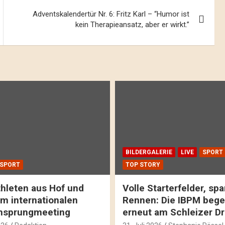
Adventskalendertür Nr. 6: Fritz Karl – “Humor ist
kein Therapieansatz, aber er wirkt.”
BILDERGALERIE
LIVE
SPORT
SPORT
TOP STORY
hleten aus Hof und
Volle Starterfelder, s
m internationalen
Rennen: Die IBPM bege
hsprungmeeting
erneut am Schleizer D