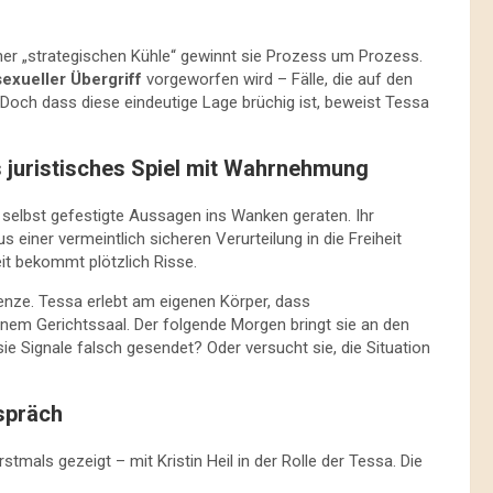
ner „strategischen Kühle“ gewinnt sie Prozess um Prozess.
sexueller Übergriff
vorgeworfen wird – Fälle, die auf den
t. Doch dass diese eindeutige Lage brüchig ist, beweist Tessa
s juristisches Spiel mit Wahrnehmung
 selbst gefestigte Aussagen ins Wanken geraten. Ihr
 einer vermeintlich sicheren Verurteilung in die Freiheit
it bekommt plötzlich Risse.
enze. Tessa erlebt am eigenen Körper, dass
einem Gerichtssaal. Der folgende Morgen bringt sie an den
sie Signale falsch gesendet? Oder versucht sie, die Situation
spräch
mals gezeigt – mit Kristin Heil in der Rolle der Tessa. Die