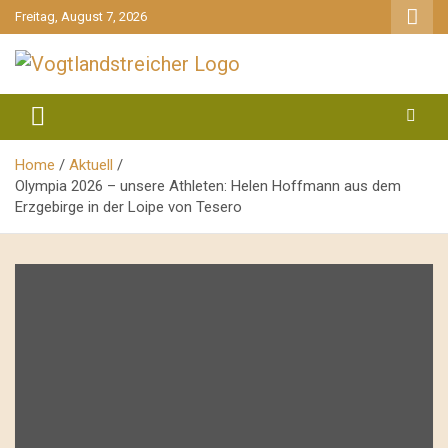
gehe
Freitag, August 7, 2026
zum
Inhalt
aktuell & mittendrin
Vogtlandstreicher
Home
Aktuell
Olympia 2026 – unsere Athleten: Helen Hoffmann aus dem
Erzgebirge in der Loipe von Tesero