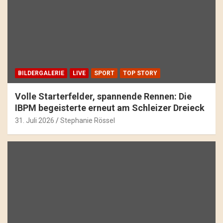
BILDERGALERIE
LIVE
SPORT
TOP STORY
Volle Starterfelder, spannende Rennen: Die
IBPM begeisterte erneut am Schleizer Dreieck
31. Juli 2026
Stephanie Rössel