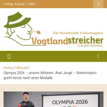
gehe
Freitag, August 7, 2026
zum
Inhalt
aktuell & mittendrin
Vogtlandstreicher
Home
Aktuell
Olympia 2026 – unsere Athleten: Axel Jungk – Skeletonpilot
greift heute nach einer Medaille