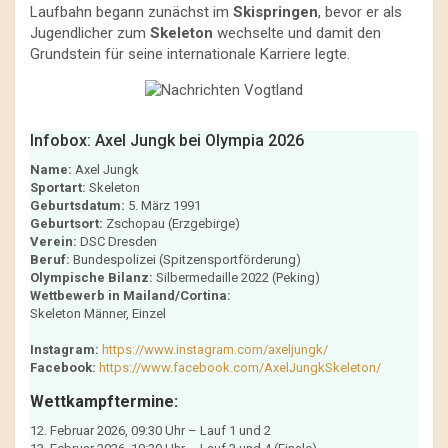
Laufbahn begann zunächst im
Skispringen
, bevor er als
Jugendlicher zum
Skeleton
wechselte und damit den
Grundstein für seine internationale Karriere legte.
Infobox: Axel Jungk bei Olympia 2026
Name:
Axel Jungk
Sportart:
Skeleton
Geburtsdatum:
5. März 1991
Geburtsort:
Zschopau (Erzgebirge)
Verein:
DSC Dresden
Beruf:
Bundespolizei (Spitzensportförderung)
Olympische Bilanz:
Silbermedaille 2022 (Peking)
Wettbewerb in Mailand/Cortina:
Skeleton Männer, Einzel
Instagram:
https://www.instagram.com/axeljungk/
Facebook:
https://www.facebook.com/AxelJungkSkeleton/
Wettkampftermine:
12. Februar 2026, 09:30 Uhr – Lauf 1 und 2