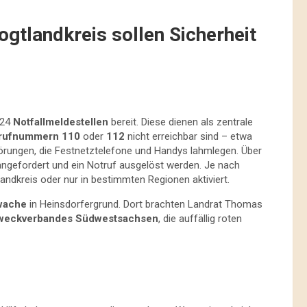
gtlandkreis sollen Sicherheit
124
Notfallmeldestellen
bereit. Diese dienen als zentrale
rufnummern 110
oder
112
nicht erreichbar sind – etwa
örungen, die Festnetztelefone und Handys lahmlegen. Über
 angefordert und ein Notruf ausgelöst werden. Je nach
ndkreis oder nur in bestimmten Regionen aktiviert.
wache
in Heinsdorfergrund. Dort brachten Landrat Thomas
weckverbandes Südwestsachsen
, die auffällig roten