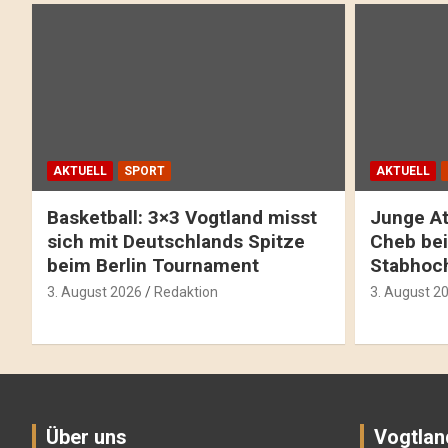
AKTUELL
SPORT
AKTUELL
Basketball: 3×3 Vogtland misst
Junge At
sich mit Deutschlands Spitze
Cheb bei
beim Berlin Tournament
Stabhoc
3. August 2026
Redaktion
3. August 2
Über uns
Vogtlan