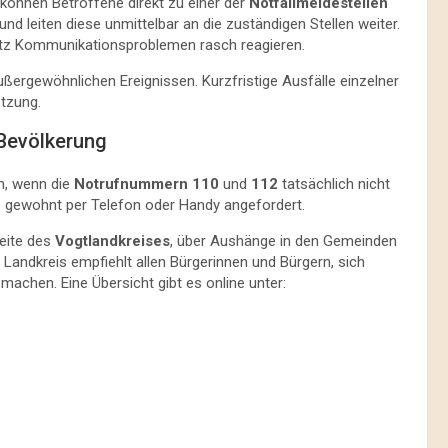
 können Betroffene direkt zu einer der
Notfallmeldestellen
d leiten diese unmittelbar an die zuständigen Stellen weiter.
otz Kommunikationsproblemen rasch reagieren.
außergewöhnlichen Ereignissen. Kurzfristige Ausfälle einzelner
tzung.
 Bevölkerung
n, wenn die
Notrufnummern 110
und
112
tatsächlich nicht
wie gewohnt per Telefon oder Handy angefordert.
seite des
Vogtlandkreises
, über Aushänge in den Gemeinden
Landkreis empfiehlt allen Bürgerinnen und Bürgern, sich
machen. Eine Übersicht gibt es online unter: