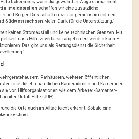
n Hilfe bekommen, wenn die gewohnten Wege einmal nicht
tfallmeldestellen
schaffen wir eine zusätzliche
nen und Bürger. Dies schaffen wir nur gemeinsam mit den
nd Südwestsachsen
, vielen Dank für die Unterstützung.“
nnen keinen Stromausfall und keine technischen Grenzen. Mit
lichkeit, dass Hilfe zuverlässig angefordert werden kann –
nieren. Das gibt uns als Rettungsdienst die Sicherheit,
evölkerung.“
nd
rwehrgerätehäusern, Rathäusern, weiteren öffentlichen
erster Linie die ehrenamtlichen Kameradinnen und Kameraden
 sie von Hilfsorganisationen wie dem Arbeiter-Samariter-
nniter-Unfall-Hilfe (JUH).
ung die Orte auch im Alltag leicht erkennt. Sobald eine
gekennzeichnet.