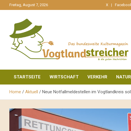
gehe
Freitag, August 7, 2026
X
Faceboo
zum
Inhalt
aktuell & mittendrin
Vogtlandstreicher
STARTSEITE
WIRTSCHAFT
VERKEHR
NATUR
Home
Aktuell
Neue Notfallmeldestellen im Vogtlandkreis soll