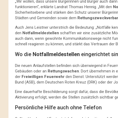
„Wir wollen, dass unsere Bürgerinnen und Bürger auch dan
funktionieren“, erklärte Landrat Thomas Hennig. „Mit den
No
Sicherheitsebene und stärken den Schutz unserer Bürgerin
Städten und Gemeinden sowie dem
Rettungszweckverba
Auch Jens Leistner unterstrich die Bedeutung: „Notfälle ke
den
Notfallmeldestellen
schaffen wir eine zusätzliche Mög
auch dann, wenn gewohnte Kommunikationswege nicht funktio
schnell reagieren zu können, und stärkt das Vertrauen der B
Wo die
Notfallmeldestellen
eingerichtet si
Die neuen Anlaufstellen befinden sich überwiegend in Feue
Gebäuden oder an
Rettungswachen
. Dort übernehmen in 
der
Freiwilligen Feuerwehr
den Dienst. Unterstützt werden
Bund (ASB), dem Deutschen Roten Kreuz (DRK) oder der Joha
Eine dauerhafte Beschilderung sorgt dafür, dass die Bevölker
Aktivierung erfolgt, werden die Stellen zusätzlich sichtbar 
Persönliche Hilfe auch ohne Telefon