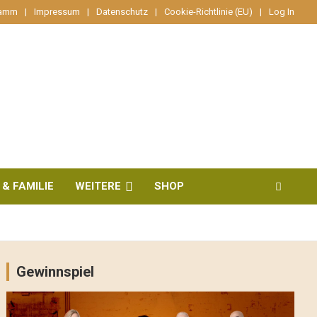
ramm
Impressum
Datenschutz
Cookie-Richtlinie (EU)
Log In
 & FAMILIE
WEITERE
SHOP
Gewinnspiel