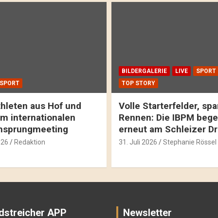
BILDERGALERIE
LIVE
SPORT
SPORT
TOP STORY
hleten aus Hof und
Volle Starterfelder, s
m internationalen
Rennen: Die IBPM bege
hsprungmeeting
erneut am Schleizer D
026
Redaktion
31. Juli 2026
Stephanie Rössel
dstreicher APP
Newsletter