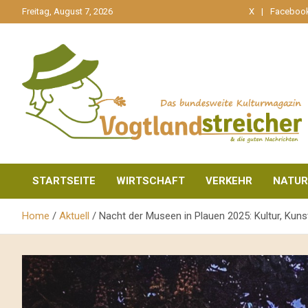
gehe
Freitag, August 7, 2026
X
Faceboo
zum
Inhalt
aktuell & mittendrin
Vogtlandstreicher
STARTSEITE
WIRTSCHAFT
VERKEHR
NATUR
Home
Aktuell
Nacht der Museen in Plauen 2025: Kultur, Kunst