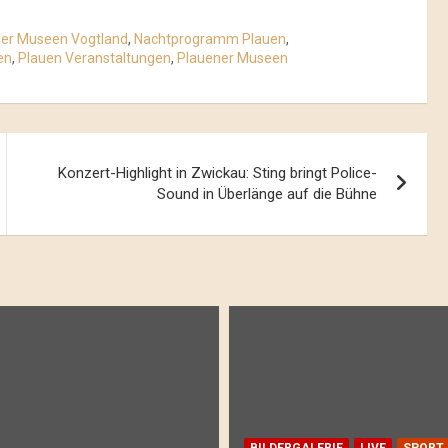
der Museen Vogtland
,
Nachtprogramm Plauen
,
en
,
Plauen Veranstaltungen
,
Plauener Museen
Konzert-Highlight in Zwickau: Sting bringt Police-
Sound in Überlänge auf die Bühne