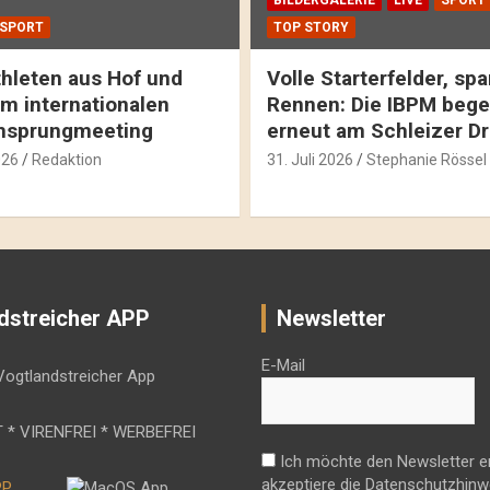
BILDERGALERIE
LIVE
SPORT
SPORT
TOP STORY
hleten aus Hof und
Volle Starterfelder, s
m internationalen
Rennen: Die IBPM bege
hsprungmeeting
erneut am Schleizer D
026
Redaktion
31. Juli 2026
Stephanie Rössel
dstreicher APP
Newsletter
E-Mail
 * VIRENFREI * WERBEFREI
Ich möchte den Newsletter e
akzeptiere die Datenschutzhinw