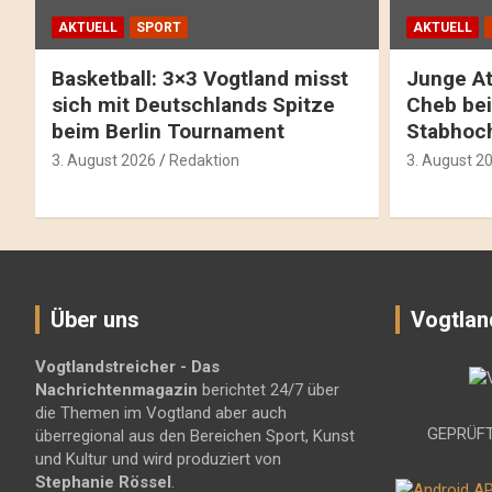
AKTUELL
SPORT
AKTUELL
Basketball: 3×3 Vogtland misst
Junge At
sich mit Deutschlands Spitze
Cheb bei
beim Berlin Tournament
Stabhoc
3. August 2026
Redaktion
3. August 2
Über uns
Vogtlan
Vogtlandstreicher
- Das
Nachrichtenmagazin
berichtet 24/7 über
die Themen im Vogtland aber auch
GEPRÜFT
überregional aus den Bereichen Sport, Kunst
und Kultur und wird produziert von
Stephanie Rössel
.