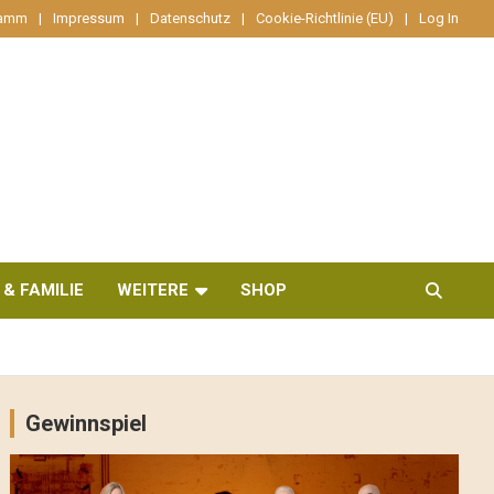
ramm
Impressum
Datenschutz
Cookie-Richtlinie (EU)
Log In
 & FAMILIE
WEITERE
SHOP
Gewinnspiel