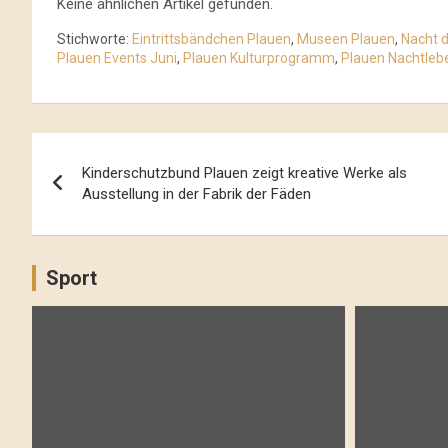
Keine ähnlichen Artikel gefunden.
Stichworte:
Eintrittsbändchen Plauen
,
Museen Plauen
,
Nacht 
Plauen Events Juni
,
Plauen Kulturprogramm
,
Plauen Nachtleb
Beitrags-
Kinderschutzbund Plauen zeigt kreative Werke als
Navigation
Ausstellung in der Fabrik der Fäden
Sport