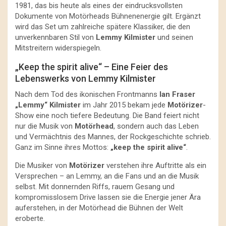
1981, das bis heute als eines der eindrucksvollsten
Dokumente von Motörheads Bühnenenergie gilt. Ergänzt
wird das Set um zahlreiche spätere Klassiker, die den
unverkennbaren Stil von
Lemmy Kilmister
und seinen
Mitstreitern widerspiegeln.
„Keep the spirit alive“ – Eine Feier des
Lebenswerks von Lemmy Kilmister
Nach dem Tod des ikonischen Frontmanns
Ian Fraser
„Lemmy“ Kilmister
im Jahr 2015 bekam jede
Motörizer
-
Show eine noch tiefere Bedeutung. Die Band feiert nicht
nur die Musik von
Motörhead
, sondern auch das Leben
und Vermächtnis des Mannes, der Rockgeschichte schrieb.
Ganz im Sinne ihres Mottos:
„keep the spirit alive“
.
Die Musiker von
Motörizer
verstehen ihre Auftritte als ein
Versprechen – an Lemmy, an die Fans und an die Musik
selbst. Mit donnernden Riffs, rauem Gesang und
kompromisslosem Drive lassen sie die Energie jener Ära
auferstehen, in der Motörhead die Bühnen der Welt
eroberte.