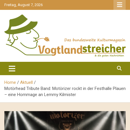
gehe
Freitag, August 7, 2026
zum
Inhalt
aktuell & mittendrin
Vogtlandstreicher
Home
Aktuell
Motörhead Tribute Band: Motörizer rockt in der Festhalle Plauen
– eine Hommage an Lemmy Kilmister