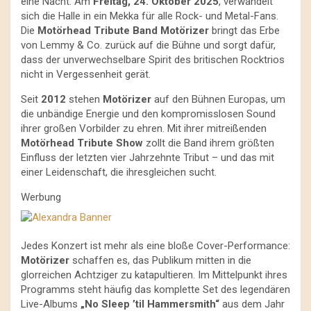
eine Nacht. Am
Freitag, 24. Oktober 2025
, verwandelt
sich die Halle in ein Mekka für alle Rock- und Metal-Fans.
Die
Motörhead Tribute Band
Motörizer
bringt das Erbe
von Lemmy & Co. zurück auf die Bühne und sorgt dafür,
dass der unverwechselbare Spirit des britischen Rocktrios
nicht in Vergessenheit gerät.
Seit
2012
stehen
Motörizer
auf den Bühnen Europas, um
die unbändige Energie und den kompromisslosen Sound
ihrer großen Vorbilder zu ehren. Mit ihrer mitreißenden
Motörhead Tribute Show
zollt die Band ihrem größten
Einfluss der letzten vier Jahrzehnte Tribut – und das mit
einer Leidenschaft, die ihresgleichen sucht.
Werbung
Jedes Konzert ist mehr als eine bloße Cover-Performance:
Motörizer
schaffen es, das Publikum mitten in die
glorreichen Achtziger zu katapultieren. Im Mittelpunkt ihres
Programms steht häufig das komplette Set des legendären
Live-Albums
„No Sleep ’til Hammersmith“
aus dem Jahr