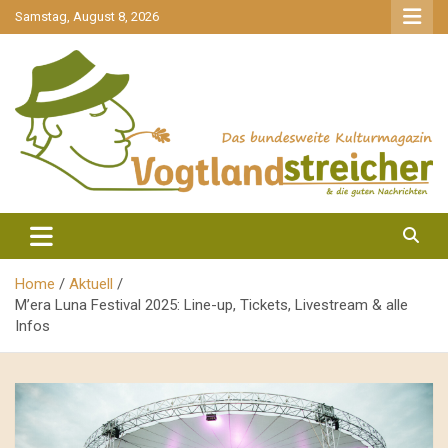
gehe
Samstag, August 8, 2026
zum
Inhalt
aktuell & mittendrin
Vogtlandstreicher
Home
Aktuell
M’era Luna Festival 2025: Line-up, Tickets, Livestream & alle
Infos