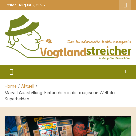
gehe
Freitag, August 7, 2026
zum
Inhalt
aktuell & mittendrin
Vogtlandstreicher
Home
Aktuell
Marvel Ausstellung: Eintauchen in die magische Welt der
Superhelden