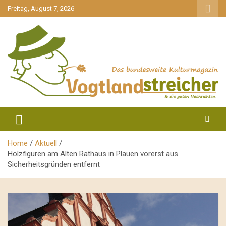
gehe
Freitag, August 7, 2026
zum
Inhalt
aktuell & mittendrin
Vogtlandstreicher
Home
Aktuell
Holzfiguren am Alten Rathaus in Plauen vorerst aus
Sicherheitsgründen entfernt