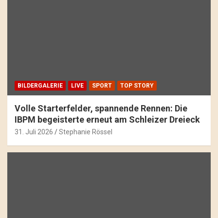
BILDERGALERIE
LIVE
SPORT
TOP STORY
Volle Starterfelder, spannende Rennen: Die
IBPM begeisterte erneut am Schleizer Dreieck
31. Juli 2026
Stephanie Rössel