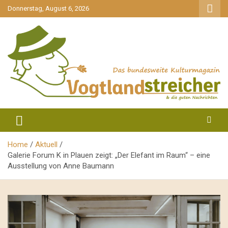
gehe
Donnerstag, August 6, 2026
zum
Inhalt
aktuell & mittendrin
Vogtlandstreicher
Home
Aktuell
Galerie Forum K in Plauen zeigt: „Der Elefant im Raum“ – eine
Ausstellung von Anne Baumann