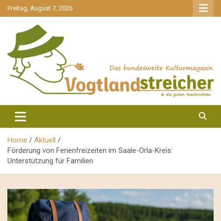
gehe
Freitag, August 7, 2026
zum
Inhalt
aktuell & mittendrin
Vogtlandstreicher
Home
Aktuell
Förderung von Ferienfreizeiten im Saale-Orla-Kreis:
Unterstützung für Familien