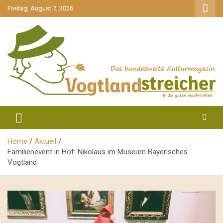
gehe
Freitag, August 7, 2026
zum
Inhalt
aktuell & mittendrin
Vogtlandstreicher
Home
Aktuell
Familienevent in Hof: Nikolaus im Museum Bayerisches
Vogtland